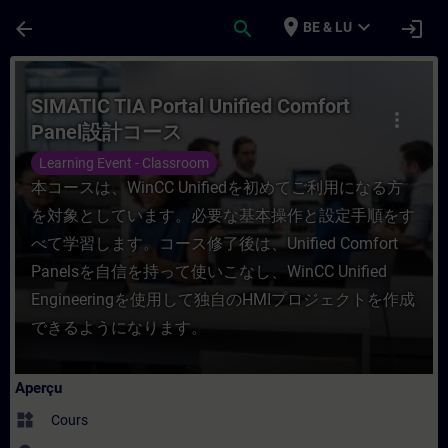
Passer au contenu principal
Page chargée
place
expand_more
arrow_back
search
login
BE & LU
Cours - SIMATIC TIA Portal Unified Com
SIMATIC TIA Portal Unified Comfort
more_vert
Panel設計コース
Learning Event - Classroom
本コースは、WinCC Unifiedを初めてご利用になる方
を対象としています。必要な基本操作と設定手順をす
べて学習します。コース修了後は、Unified Comfort
Panelsを自信を持って使いこなし、WinCC Unified
Engineeringを使用して独自のHMIプロジェクトを作成
できるようになります。
Aperçu
widgets
Cours