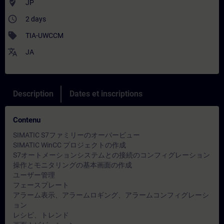
where_to_vote
JP
access_time
2 days
sell
TIA-UWCCM
translate
JA
Description
Dates et inscriptions
Contenu
SIMATIC S7ファミリーのオーバービュー
SIMATIC WinCC プロジェクトの作成
S7オートメーションシステムとの接続のコンフィグレーション
操作とモニタリングの基本画面の作成
ユーザー管理
フェースプレート
アラーム表示、アラームロギング、アラームコンフィグレーシ
ョン
レシピ、トレンド