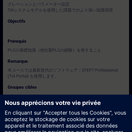
グレーションとパラメーター設定
TIAシステムモデルを使用した課題でのより深い知識習得
Objectifs
-
Prérequis
PLCの基礎知識（他社製PLCの経験）を有すること
Remarque
本コースでは最新世代のソフトウェア：STEP7 Professional
(TIA Portal) を使用します。
Groupes cibles
プログラマー
設計者
試運転担当者