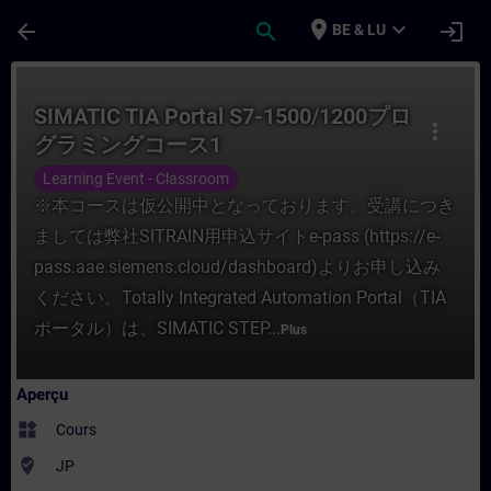
Passer au contenu principal
Page chargée
place
expand_more
arrow_back
search
login
BE & LU
Cours - SIMATIC TIA Portal S7-1500/1
SIMATIC TIA Portal S7-1500/1200プロ
more_vert
グラミングコース1
Learning Event - Classroom
※本コースは仮公開中となっております。受講につき
ましては弊社SITRAIN用申込サイトe-pass (https://e-
pass.aae.siemens.cloud/dashboard)よりお申し込み
ください。Totally Integrated Automation Portal（TIA
ポータル）は、SIMATIC STEP...
Plus
Aperçu
widgets
Cours
where_to_vote
JP