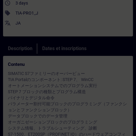
access_time
3 days
sell
TIA-PRO1_J
translate
JA
Description
Dates et inscriptions
Contenu
SIMATIC S7ファミリーのオーバービュー
TIA Portalのコンポーネント: STEP 7、 WinCC
オートメーションシステムでのプログラム実行
STEP 7 ブロックの種類とプログラム構造
バイナリとデジタル命令
パラメーター割付可能ブロックのプログラミング（ファンクシ
ョンとファンクションブロック）
データブロックでのデータ管理
オーガニゼーションブロックのプログラミング
システム情報、トラブルシューティング、診断
S7-1500、ET200SP（PROFINET IO）のハードウェアコンフィ