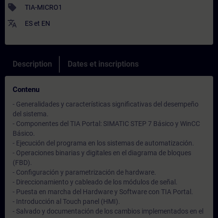
sell
TIA-MICRO1
translate
ES
et
EN
Description
Dates et inscriptions
Contenu
- Generalidades y características significativas del desempeño
del sistema.
- Componentes del TIA Portal: SIMATIC STEP 7 Básico y WinCC
Básico.
- Ejecución del programa en los sistemas de automatización.
- Operaciones binarias y digitales en el diagrama de bloques
(FBD).
- Configuración y parametrización de hardware.
- Direccionamiento y cableado de los módulos de señal.
- Puesta en marcha del Hardware y Software con TIA Portal.
- Introducción al Touch panel (HMI).
- Salvado y documentación de los cambios implementados en el