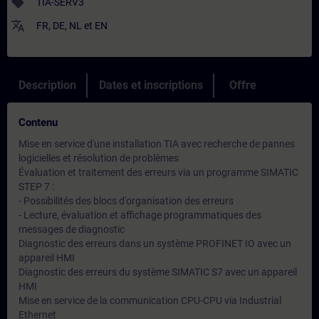
sell
TIA-SERV3
translate
FR
,
DE
,
NL
et
EN
Description
Dates et inscriptions
Offre
Contenu
Mise en service d'une installation TIA avec recherche de pannes
logicielles et résolution de problèmes
Évaluation et traitement des erreurs via un programme SIMATIC
STEP 7 :
- Possibilités des blocs d'organisation des erreurs
- Lecture, évaluation et affichage programmatiques des
messages de diagnostic
Diagnostic des erreurs dans un système PROFINET IO avec un
appareil HMI
Diagnostic des erreurs du système SIMATIC S7 avec un appareil
HMI
Mise en service de la communication CPU-CPU via Industrial
Ethernet