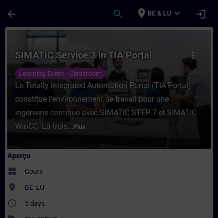
Passer au contenu principal
Page chargée
place
expand_more
arrow_back
search
login
BE & LU
Cours - SIMATIC Service 3 in TIA Portal -
SIMATIC Service 3 in TIA Portal
more_vert
Learning Event - Classroom
Le Totally Integrated Automation Portal (TIA Portal)
constitue l'environnement de travail pour une
ingénierie continue avec SIMATIC STEP 7 et SIMATIC
WinCC. La trois...
Plus
Aperçu
widgets
Cours
where_to_vote
BE_LU
access_time
5 days