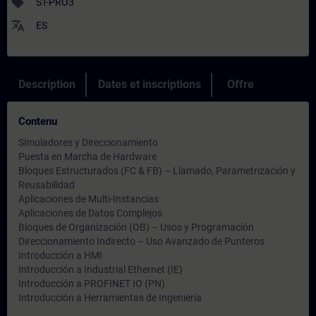
sell
ST-PRO3
translate
ES
Description
Dates et inscriptions
Offre
Contenu
Simuladores y Direccionamiento
Puesta en Marcha de Hardware
Bloques Estructurados (FC & FB) – Llamado, Parametrización y
Reusabilidad
Aplicaciones de Multi-Instancias
Aplicaciones de Datos Complejos
Bloques de Organización (OB) – Usos y Programación
Direccionamiento Indirecto – Uso Avanzado de Punteros
Introducción a HMI
Introducción a Industrial Ethernet (IE)
Introducción a PROFINET IO (PN)
Introducción a Herramientas de Ingeniería