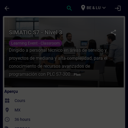
Passer au contenu principal
Page chargée
place
expand_more
arrow_back
search
login
BE & LU
Cours - SIMATIC S7 - Nivel 3 - Entraîneme
SIMATIC S7 - Nivel 3
share
Learning Event - Classroom
Dirigido a personal técnico en áreas de servicio y
proyectos de mediana y alta complejidad, para el
conocimiento de recursos avanzados de
programación con PLC S7-300...
Plus
Aperçu
widgets
Cours
where_to_vote
MX
access_time
36 hours