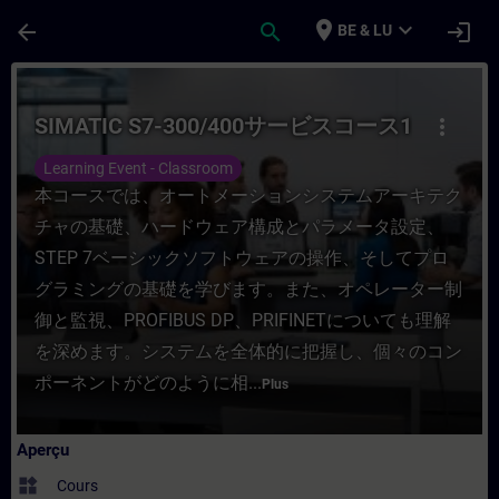
Passer au contenu principal
Page chargée
place
expand_more
arrow_back
search
login
BE & LU
Cours - SIMATIC S7-300/400サービスコース1 -
SIMATIC S7-300/400サービスコース1
more_vert
Learning Event - Classroom
本コースでは、オートメーションシステムアーキテク
チャの基礎、ハードウェア構成とパラメータ設定、
STEP 7ベーシックソフトウェアの操作、そしてプロ
グラミングの基礎を学びます。また、オペレーター制
御と監視、PROFIBUS DP、PRIFINETについても理解
を深めます。システムを全体的に把握し、個々のコン
ポーネントがどのように相...
Plus
Aperçu
widgets
Cours