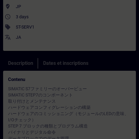
where_to_vote
JP
access_time
3 days
sell
ST-SERV1
translate
JA
Description
Dates et inscriptions
Contenu
SIMATIC S7ファミリーのオーバービュー
SIMATIC STEP7のコンポーネント
取り付けとメンテナンス
ハードウェアコンフィグレーションの構築
ハードウェアのコミッショニング（モジュールのLEDの意味、
I/Oチェック）
STEP 7 ブロックの種類とプログラム構造
バイナリとデジタル命令
データブロックでのデータ管理