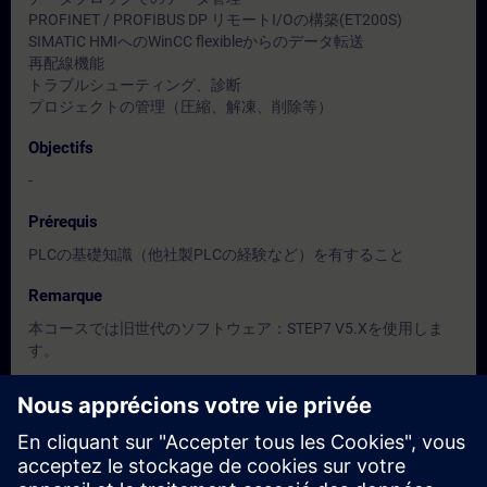
PROFINET / PROFIBUS DP リモートI/Oの構築(ET200S)
SIMATIC HMIへのWinCC flexibleからのデータ転送
再配線機能
トラブルシューティング、診断
プロジェクトの管理（圧縮、解凍、削除等）
Objectifs
-
Prérequis
PLCの基礎知識（他社製PLCの経験など）を有すること
Remarque
本コースでは旧世代のソフトウェア：STEP7 V5.Xを使用しま
す。
Groupes cibles
保全担当者