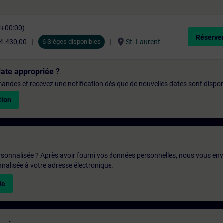
C+00:00)
Réserver
location_on
4.430,00
6 Sièges disponibles
St. Laurent
date appropriée ?
emandes et recevez une notification dès que de nouvelles dates sont dispon
tion
rsonnalisée ? Après avoir fourni vos données personnelles, nous vous en
alisée à votre adresse électronique.
le