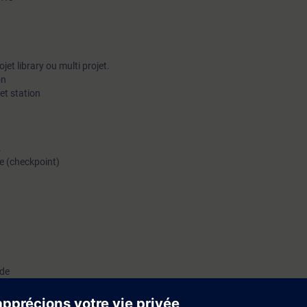
jet library ou multi projet.
on
 et station
.
le (checkpoint)
ède