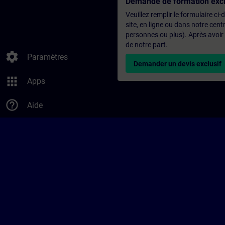
Demande de formation excl
Veuillez remplir le formulaire ci
site, en ligne ou dans notre ce
personnes ou plus). Après avoir
de notre part.
settings
Paramètres
Demander un devis exclusif
apps
Apps
help_outline
Aide