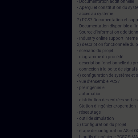
- Documentation additionnelle
- Aperçu et constitution du sys
- accès au système
2) PCS7 Documentation et supp
- Documentation disponible a l’i
- Source d’information additionn
- Industry online support interne
3) description fonctionnelle du 
- scénario du projet
- diagramme du procédé
- description fonctionnelle du p
- connexion à la boite de signal 
4) configuration de système et s
- vue d’ensemble PCS7
- pré ingénierie
- automation
- distribution des entrées sorties
- Station d’ingénierie/operation
- réseautage
- outil de simulation
5) Configuration du projet
- étape de configuration AS et O
- b outils d’ingénierie PCS7 SIM