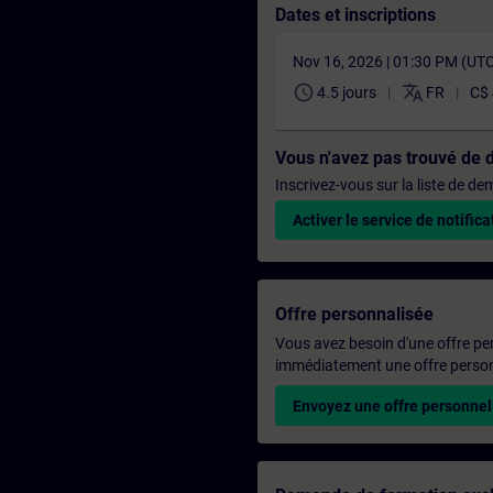
Dates et inscriptions
Nov 16, 2026 | 01:30 PM (UT
schedule
translate
4.5 jours
FR
C$ 
Vous n'avez pas trouvé de 
Inscrivez-vous sur la liste de d
Activer le service de notifica
Offre personnalisée
Vous avez besoin d'une offre pe
immédiatement une offre personn
Envoyez une offre personnel