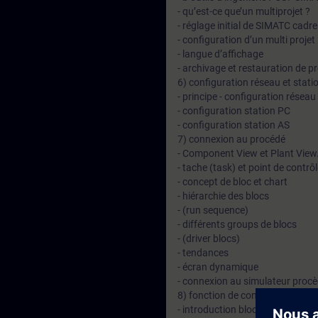
- qu’est-ce que’un multiprojet ?
- réglage initial de SIMATC cadre
- configuration d’un multi projet
- langue d’affichage
- archivage et restauration de pro
6) configuration réseau et stati
- principe - configuration réseau
- configuration station PC
- configuration station AS
7) connexion au procédé
- Component View et Plant View
- tache (task) et point de contrô
- concept de bloc et chart
- hiérarchie des blocs
- (run sequence)
- différents groups de blocs
- (driver blocs)
- tendances
- écran dynamique
- connexion au simulateur proc
8) fonction de contrôle
- introduction bloc APL