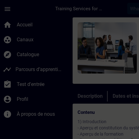
Passer au contenu principal
Page chargée
menu
Training Services for Digital Industries
Cours - SIMATIC PCS
home
Accueil
group_work
Canaux
explore
Catalogue
timeline
Parcours d’apprentissage
assignment_turned_in
Test d'entrée
Description
Dates et ins
account_circle
Profil
Contenu
info
À propos de nous
1) Introduction
- Aperçu et constitution du sys
- Aperçu de la formation