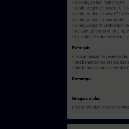
• la configuration multiprojets
• configuration de base CFC (Co
• configuration de base SFC (Se
• configuration de base station 
• configuration et vérification
• incluant Etherrnet et PROFIBU
• la gestion des données et des p
Prérequis
• La connaissance générale des
• Une bonne connaissance des 
• Une bonne connaissance des P
Remarque
-
Groupes cibles
Programmation, mise en service e