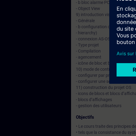
- b bloc alarme PCS7
- Object View
9) introduction visualisation et 
- Générale
- b configuration de la hiérarchi
- hierarchy)
- connexion AS-OS
- Type projet
- Compilation
- agencement
- icône de bloc et blocs d’affich
10) mode de contrôle
- configurer par programmatio
- configurer une séquence de co
11) construction du projet OS
- icons de blocs et blocs d’affic
- blocs d’affichages
- gestion des utilisateurs
Objectifs
• Le cours traite des principes 
• tels que la consistance du sys