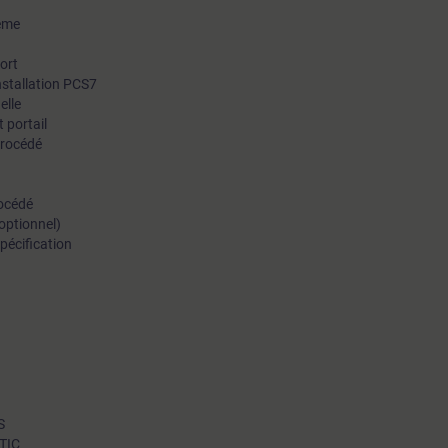
tème
ort
nstallation PCS7
elle
t portail
procédé
rocédé
(optionnel)
pécification
S
ATIC