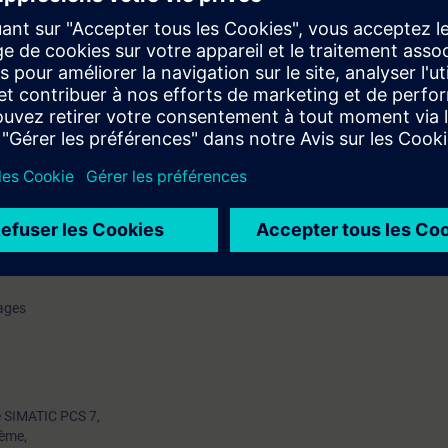
station opérateur
e-usine (plant
ages (faceplates)
n le mode Auto/Manuel
ntrôle avec le SFC
hages
de SIMATIC PCS 7,
tème,