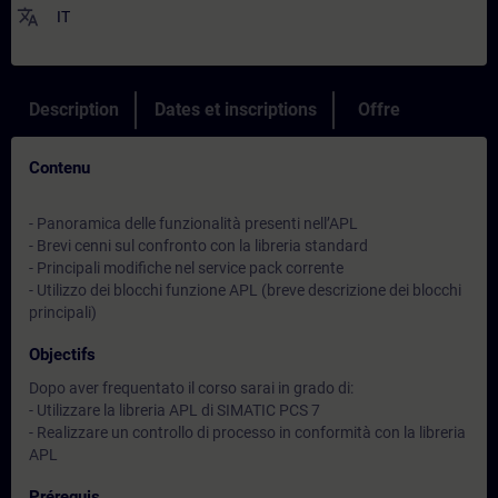
translate
IT
Description
Dates et inscriptions
Offre
Contenu
- Panoramica delle funzionalità presenti nell’APL
- Brevi cenni sul confronto con la libreria standard
- Principali modifiche nel service pack corrente
- Utilizzo dei blocchi funzione APL (breve descrizione dei blocchi
principali)
Objectifs
Dopo aver frequentato il corso sarai in grado di:
- Utilizzare la libreria APL di SIMATIC PCS 7
- Realizzare un controllo di processo in conformità con la libreria
APL
Prérequis