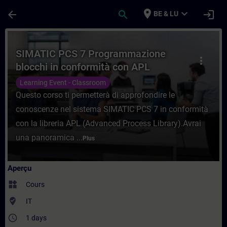
Passer au contenu principal
Page chargée
place
expand_more
arrow_back
search
login
BE & LU
Cours - SIMATIC PCS 7 Programmazione bl
SIMATIC PCS 7 Programmazione
more_vert
blocchi in conformità con APL
Learning Event - Classroom
Questo corso ti permetterà di approfondire le
conoscenze nel sistema SIMATIC PCS 7 in conformità
con la libreria APL (Advanced Process Library).Avrai
una panoramica ...
Plus
Aperçu
widgets
Cours
where_to_vote
IT
access_time
1 days