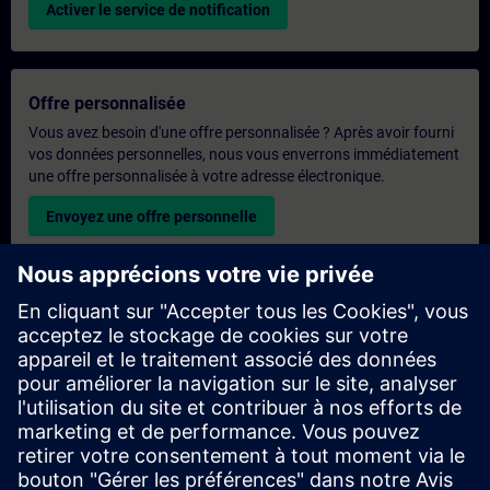
Activer le service de notification
Offre personnalisée
Vous avez besoin d'une offre personnalisée ? Après avoir fourni
vos données personnelles, nous vous enverrons immédiatement
une offre personnalisée à votre adresse électronique.
Envoyez une offre personnelle
Demande de formation exclusive
Veuillez remplir le formulaire ci-dessous si vous souhaitez
obtenir un devis pour une formation exclusive, que ce soit sur
site, en ligne ou dans notre centre de formation SITRAIN. Ce
type de demande convient aux groupes plus importants (6
personnes ou plus). Après avoir fourni vos coordonnées et vos
besoins en matière de formation, vous recevrez un devis de
notre part.