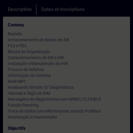
Description
Dates et inscriptions
Contenu
Revisão
Armazenamento de dados em DB
FC's e FB's
Blocos de Organização
Comissionamento de SW e HW
Instalação e Manutenção do HW
Procura de defeitos
Informação do Sistema
Rede MPI
Analisando Simatic S7 Diagnósticos
Alarmes e Tag's na IHM
Mensagens de diagnósticos com WINCC FLEXIBLE
Função Rewiring
Troca de dados com Micromaster usando Profibus
Atualização e manutenção
Objectifs