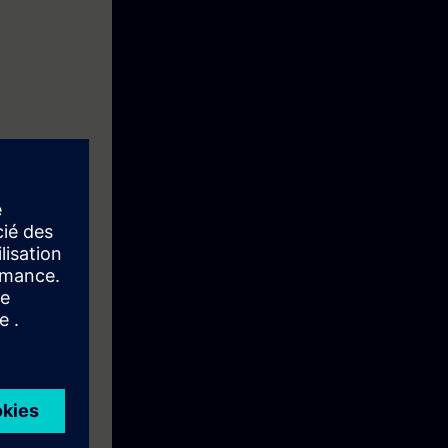
 opgedaan.
r complexe