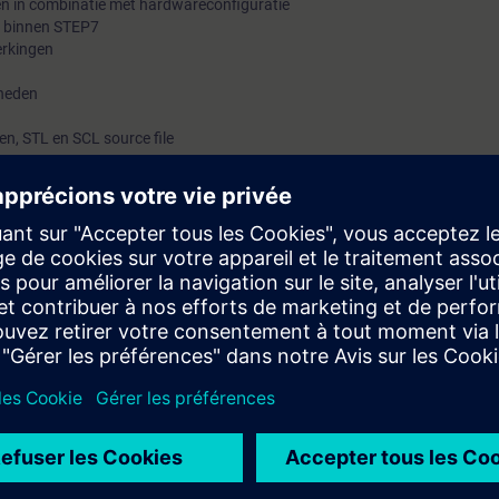
en in combinatie met hardwareconfiguratie
en binnen STEP7
erkingen
kheden
n, STL en SCL source file
igheden die in de cursus SIMATIC S7 Systeemcursus 1A+1B "Classic" zijn
n de programmastructuur van SIMATIC S7-systemen. Tevens kunt u mee
enteren en in bedrijfstellen.
e SIMATIC S7 systeemcursus 1A en 1B "Classic" zijn opgedaan.