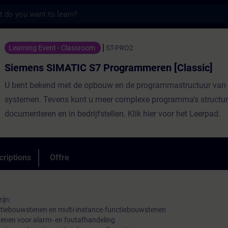
s
ATIC S7 Programmeren [Classic] - Entraîn
Learning Event - Classroom
ST-PRO2
Siemens SIMATIC S7 Programmeren [Classic]
U bent bekend met de opbouw en de programmastructuur van
systemen. Tevens kunt u meer complexe programma's structur
documenteren en in bedrijfstellen. Klik hier voor het Leerpad.
criptions
Offre
ijn:
nctiebouwstenen en multi-instance-functiebouwstenen
tenen voor alarm- en foutafhandeling