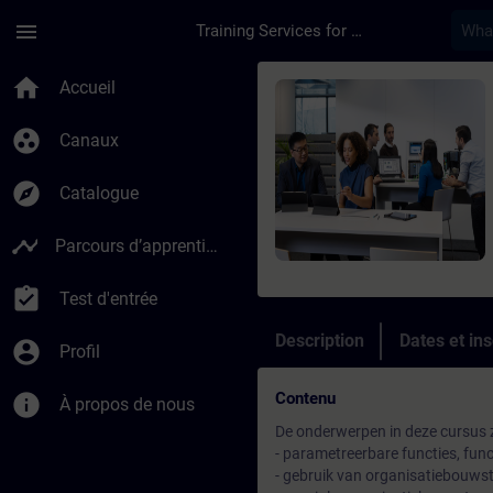
Passer au contenu principal
Page chargée
menu
Training Services for Digital Industries
Cours - Siemens SIM
home
Accueil
group_work
Canaux
explore
Catalogue
timeline
Parcours d’apprentissage
assignment_turned_in
Test d'entrée
Description
Dates et ins
account_circle
Profil
Contenu
info
À propos de nous
De onderwerpen in deze cursus z
- parametreerbare functies, fu
- gebruik van organisatiebouws