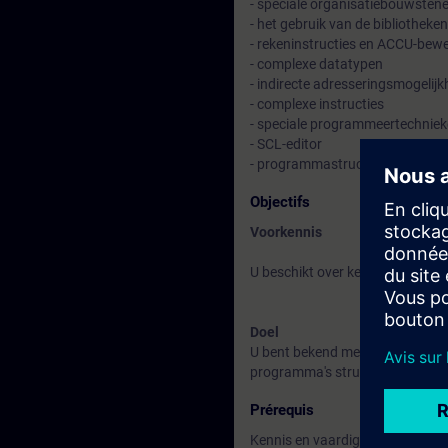
- speciale organisatiebouwsten
- het gebruik van de bibliothek
- rekeninstructies en ACCU-bew
- complexe datatypen
- indirecte adresseringsmogelij
- complexe instructies
- speciale programmeertechnieke
- SCL-editor
- programmastructuren.
Objectifs
Voorkennis
U beschikt over kennis en vaard
Doel
U bent bekend met de opbouw e
programma's structureren, docum
Prérequis
Kennis en vaardigheden die in d