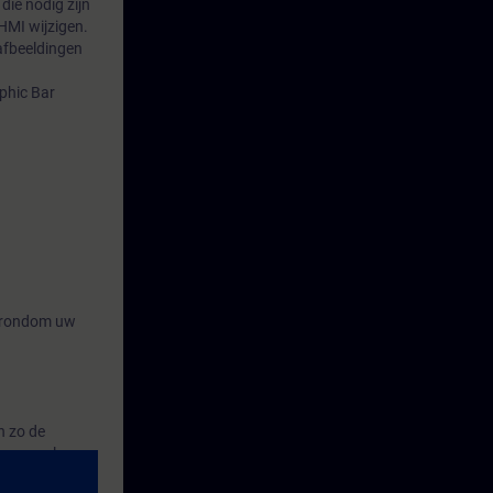
die nodig zijn
HMI wijzigen.
afbeeldingen
aphic Bar
n rondom uw
n zo de
e er veel