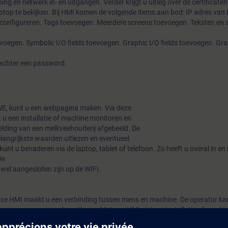
 en netwerk in- en uitgangen. Verder krijgt u uitleg over de certificaten 
top te bekijken. Bij HMI komen de volgende items aan bod: IP adres van 
configureren. Tags toevoegen. Meerdere screens toevoegen. Teksten en 
evoegen. Symbolic I/O fields toevoegen. Graphic I/O fields toevoegen. Gr
 achter een password.
WE, kunt u een webpagina maken. Via deze
u een installatie of machine monitoren en
elding van een melkveehouderij afgebeeld. De
langrijkste waarden uitlezen en eventueel
t u benaderen via de laptop, tablet of telefoon. Zo heeft u overal in e
De
wel aangesloten zijn op de WIFI.
ce HMI maakt u een verbinding tussen mens en machine. De operator ka
npassen en waardes uitlezen. Met een HMI ziet uw installatie of machin