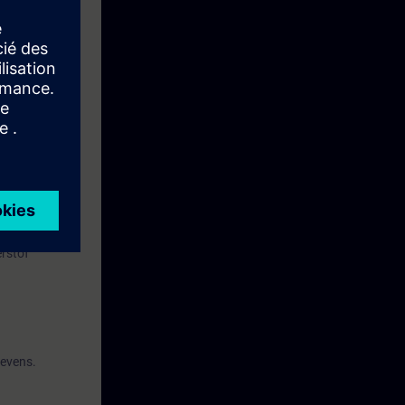
 Logo.
igengemaakte
unt de Logo
erstof
gevens.