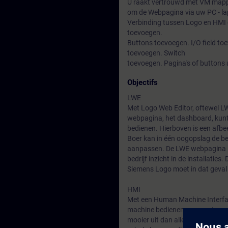
U raakt vertrouwd met VM mapping
om de Webpagina via uw PC - lap
Verbinding tussen Logo en HMI 
toevoegen.
Buttons toevoegen. I/O field to
toevoegen. Switch
toevoegen. Pagina's of buttons
Objectifs
LWE
Met Logo Web Editor, oftewel L
webpagina, het dashboard, kunt 
bedienen. Hierboven is een afbe
Boer kan in één oogopslag de be
aanpassen. De LWE webpagina kun
bedrijf inzicht in de installaties. 
Siemens Logo moet in dat geval 
HMI
Met een Human Machine Interfa
machine bedienen, parameters aa
mooier uit dan allemaal losse