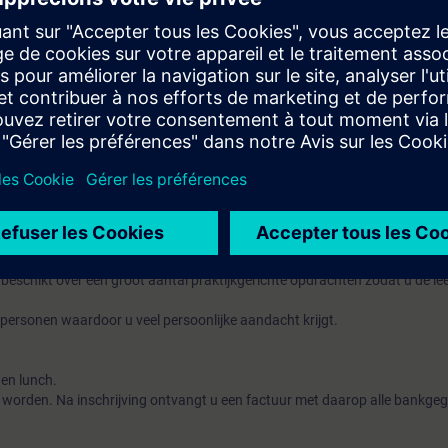
ergroot de HMI de mogelijkheden en het bedieningsgemak van de Siemens
en met LWE en deze downloaden in de Siemens Logo. U kunt de
a de webpagina. U kunt een HMI koppelen aan de Siemens Logo en uw e
nd met VM mapping. U begrijpt termen als Bit, Byte, Word en Dword. U k
de IP-adressen
 of voldoende aantoonbare ervaring.
beschikt over een groot aantal praktijkgerichte opdrachten zodat u de le
.
personen waardoor u veel persoonlijke aandacht krijgt.
e en lunch.
 worden. Na inschrijving ontvangt u een factuur met daarop alle bankge