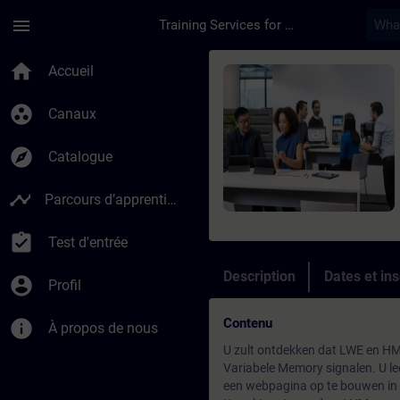
Passer au contenu principal
Page chargée
menu
Training Services for Digital Industries
Cours - Siemens LOG
home
Accueil
group_work
Canaux
explore
Catalogue
timeline
Parcours d’apprentissage
assignment_turned_in
Test d'entrée
Description
Dates et ins
account_circle
Profil
Contenu
info
À propos de nous
U zult ontdekken dat LWE en HM
Variabele Memory signalen. U lee
een webpagina op te bouwen in