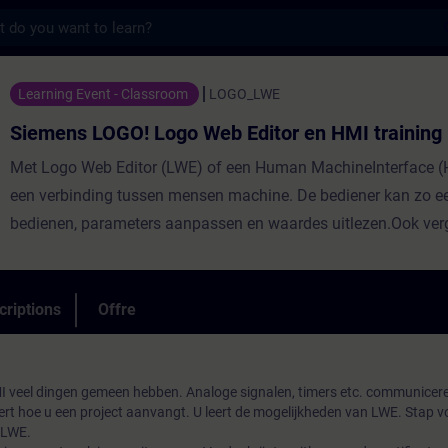
s
O! Logo Web Editor en HMI training - Entr
Learning Event - Classroom
LOGO_LWE
Siemens LOGO! Logo Web Editor en HMI training
Met Logo Web Editor (LWE) of een Human MachineInterface (
een verbinding tussen mensen machine. De bediener kan zo een
bedienen, parameters aanpassen en waardes uitlezen.Ook ver
de HMI de mogelijkheden enhet bedieningsgemak van de Sie
Logo.LWE is tevens via de Cloud te benaderen. Dat wil zeggen 
ter wereld uw installatie / machinekan monitoren of bedienen
criptions
Offre
meer in detraining LWE en Remote Access.
I veel dingen gemeen hebben. Analoge signalen, timers etc. communicere
rt hoe u een project aanvangt. U leert de mogelijkheden van LWE. Stap vo
 LWE.