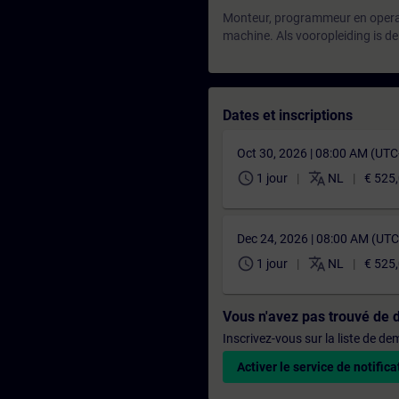
Monteur, programmeur en operat
machine. Als vooropleiding is d
Dates et inscriptions
Oct 30, 2026 | 08:00 AM (UT
schedule
translate
1 jour
NL
€ 525
Dec 24, 2026 | 08:00 AM (UT
schedule
translate
1 jour
NL
€ 525
Vous n'avez pas trouvé de 
Inscrivez-vous sur la liste de d
Activer le service de notifica