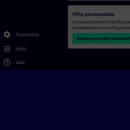
Offre personnalisée
Vous avez besoin d'une offre pe
immédiatement une offre personn
settings
Paramètres
Envoyez une offre personnel
apps
Apps
help_outline
Aide