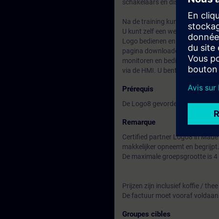
schakelaars en displays. Ook v
Na de training kunt / beheert u:
U kunt zelf een webpagina mak
Logo bedienen en monitoren vi
pagina downloaden. U bent beke
monitoren en bedienen
via de HMI. U bent bekend met 
Prérequis
De Logo8 gevorderden opleiding
Remarque
Certified partner Logo8 in Made 
makkelijker opneemt en begrijpt
De maximale groepsgrootte is 4 
Prijzen zijn inclusief koffie / the
De factuur moet vooraf voldaan
Groupes cibles