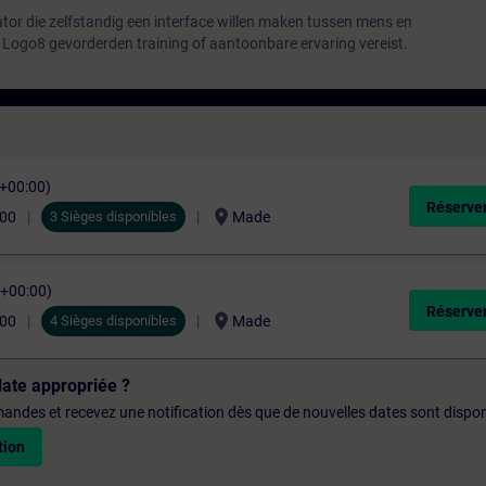
or die zelfstandig een interface willen maken tussen mens en
e Logo8 gevorderden training of aantoonbare ervaring vereist.
C+00:00)
Réserver
location_on
,00
3 Sièges disponibles
Made
C+00:00)
Réserver
location_on
,00
4 Sièges disponibles
Made
date appropriée ?
emandes et recevez une notification dès que de nouvelles dates sont dispon
tion