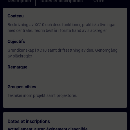
Description
Dates et inscriptions
Offre
Contenu
Beskrivning av XC10 och dess funktioner, praktiska övningar
med centraler. Teorin består i första hand av släckregler.
Objectifs
Grundkunskap i XC10 samt driftsättning av den. Genomgång
av släckregler
Remarque
-
Groupes cibles
Tekniker inom projekt samt projektörer.
Dates et inscriptions
Actuellement, aucun événement disponible