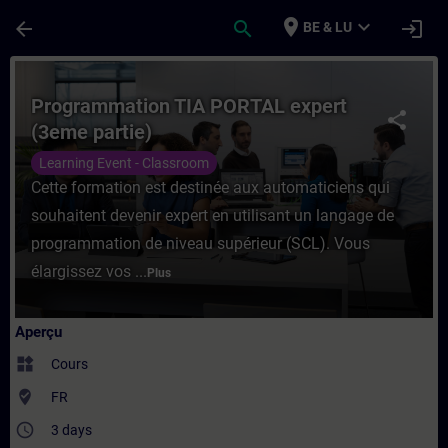
Passer au contenu principal
Page chargée
place
expand_more
arrow_back
search
login
BE & LU
Cours - Programmation TIA PORTAL expert 
Programmation TIA PORTAL expert
share
(3eme partie)
Learning Event - Classroom
Cette formation est destinée aux automaticiens qui
souhaitent devenir expert en utilisant un langage de
programmation de niveau supérieur (SCL). Vous
élargissez vos ...
Plus
Aperçu
widgets
Cours
where_to_vote
FR
access_time
3 days