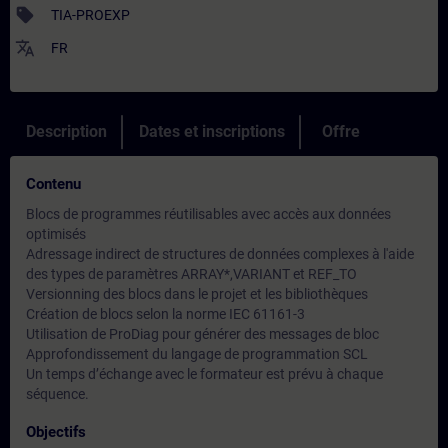
sell
TIA-PROEXP
translate
FR
Description
Dates et inscriptions
Offre
Contenu
Blocs de programmes réutilisables avec accès aux données
optimisés
Adressage indirect de structures de données complexes à l'aide
des types de paramètres ARRAY*,VARIANT et REF_TO
Versionning des blocs dans le projet et les bibliothèques
Création de blocs selon la norme IEC 61161-3
Utilisation de ProDiag pour générer des messages de bloc
Approfondissement du langage de programmation SCL
Un temps d’échange avec le formateur est prévu à chaque
séquence.
Objectifs