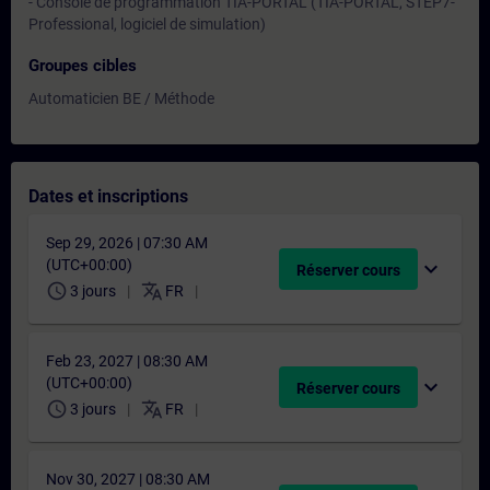
- Console de programmation TIA-PORTAL (TIA-PORTAL, STEP7-
Professional, logiciel de simulation)
Groupes cibles
Automaticien BE / Méthode
Dates et inscriptions
Sep 29, 2026 | 07:30 AM
(UTC+00:00)
expand_more
Réserver cours
schedule
translate
3 jours
FR
Feb 23, 2027 | 08:30 AM
(UTC+00:00)
expand_more
Réserver cours
schedule
translate
3 jours
FR
Nov 30, 2027 | 08:30 AM