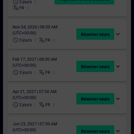
schedule
3 jours
translate
FR
Nov 04, 2026 | 08:30 AM
(UTC+00:00)
expand_more
Réserver cours
schedule
translate
3 jours
FR
Feb 17, 2027 | 08:30 AM
(UTC+00:00)
expand_more
Réserver cours
schedule
translate
3 jours
FR
Apr 21, 2027 | 07:30 AM
(UTC+00:00)
expand_more
Réserver cours
schedule
translate
3 jours
FR
Jun 23, 2027 | 07:30 AM
(UTC+00:00)
expand_more
Réserver cours