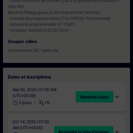
- Cette Formation ne convient pas à la gamme de produits S7-
300/400
Matériel Pédagogique (à titre indicatif par binôme) :
- Console de programmation (TIA-PORTAL Professional)
- Automate programmable S7-1500T
- Variateur SINAMICS S120/S210
Groupes cibles
Automaticien BE / Méthode
Dates et inscriptions
Sep 09, 2026 | 07:30 AM
(UTC+00:00)
expand_more
Réserver cours
schedule
translate
3 jours
FR
Oct 14, 2026 | 07:30
AM (UTC+00:00)
expand_more
Rejoindre la liste d'attente