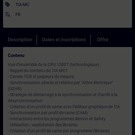
sell
TIA-MC
translate
FR
Description
Dates et inscriptions
Offre
Contenu
Vue d’ensemble de la CPU 1500T (technologique) :
- Rappel du contenu du TIA-MC1
- Cames TOR et palpeurs de mesure
- Synchronisation absolu et relative par “Arbre électrique”
(GEAR)
- Stratégie de démarrage à la synchronisation et d’arrêt à la
désynchronisation
- Création d’un profil de came avec l’éditeur graphique de TIA
- Synchronisation par profil de came (CAM)
- Interactions entre les programmes Motion et Safety
- Utilisation / exploitation des libraires
- Création d’un profil de came par programme (librairie)