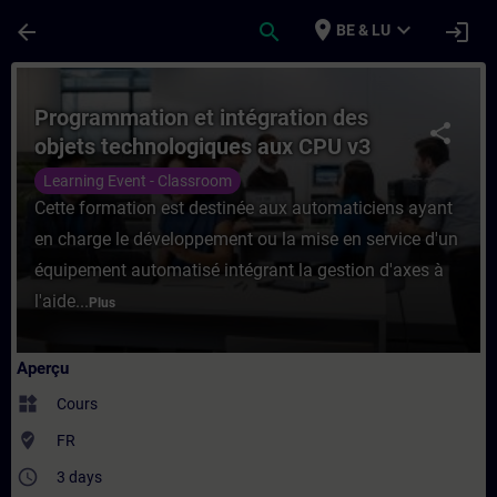
Passer au contenu principal
Page chargée
place
expand_more
arrow_back
search
login
BE & LU
Cours - Programmation et intégration des
Programmation et intégration des
share
objets technologiques aux CPU v3
1500T
Learning Event - Classroom
Cette formation est destinée aux automaticiens ayant
en charge le développement ou la mise en service d'un
équipement automatisé intégrant la gestion d'axes à
l'aide...
Plus
Aperçu
widgets
Cours
where_to_vote
FR
access_time
3 days