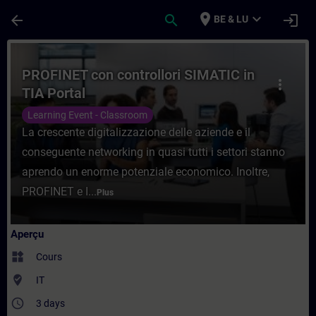
Passer au contenu principal
Page chargée
place
expand_more
arrow_back
search
login
BE & LU
Cours - PROFINET con controllori SIMATIC 
PROFINET con controllori SIMATIC in
more_vert
TIA Portal
Learning Event - Classroom
La crescente digitalizzazione delle aziende e il
conseguente networking in quasi tutti i settori stanno
aprendo un enorme potenziale economico. Inoltre,
PROFINET e I...
Plus
Aperçu
widgets
Cours
where_to_vote
IT
access_time
3 days