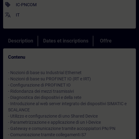
sell
IC-PNCOM
translate
IT
Description
Dates et inscriptions
Offre
Contenu
- Nozioni di base su Industrial Ethernet
- Nozioni di base su PROFINET IO (RT e IRT)
- Configurazione di PROFINET IO
- Ridondanza dei mezzi trasmissivi
- Diagnostica dei dispositivi e della rete
- Introduzione al web server integrato dei dispositivi SIMATIC e
SCALANCE
- Utilizzo e configurazione di uno Shared Device
- Parametrizzazione e applicazione di un I-Device
- Gateway e comunicazione tramite accoppiatori PN/PN
- Comunicazione tramite collegamenti S7