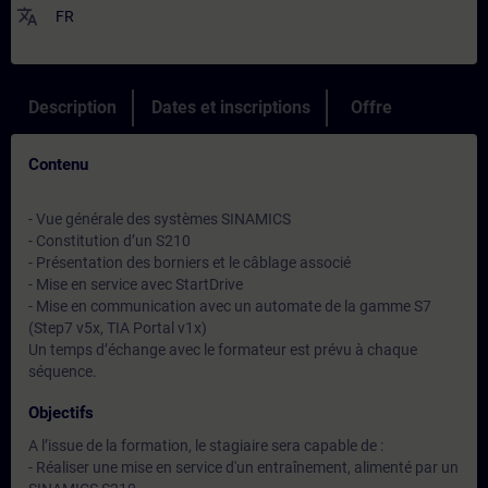
translate
FR
Description
Dates et inscriptions
Offre
Contenu
- Vue générale des systèmes SINAMICS
- Constitution d’un S210
- Présentation des borniers et le câblage associé
- Mise en service avec StartDrive
- Mise en communication avec un automate de la gamme S7
(Step7 v5x, TIA Portal v1x)
Un temps d’échange avec le formateur est prévu à chaque
séquence.
Objectifs
A l’issue de la formation, le stagiaire sera capable de :
- Réaliser une mise en service d'un entraînement, alimenté par un