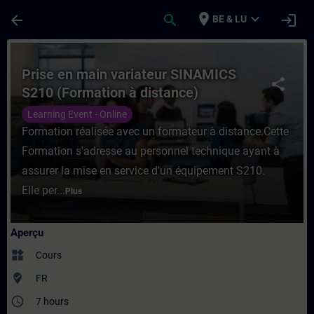
Passer au contenu principal
Page chargée
place
expand_more
arrow_back
search
login
BE & LU
Cours - Prise en main variateur SINAMICS
Prise en main variateur SINAMICS
share
S210 (Formation à distance)
Learning Event - Online
Formation réalisée avec un formateur à distance.Cette
Formation s'adresse au personnel technique ayant à
assurer la mise en service d’un équipement S210.
Elle per...
Plus
Aperçu
widgets
Cours
where_to_vote
FR
access_time
7 hours