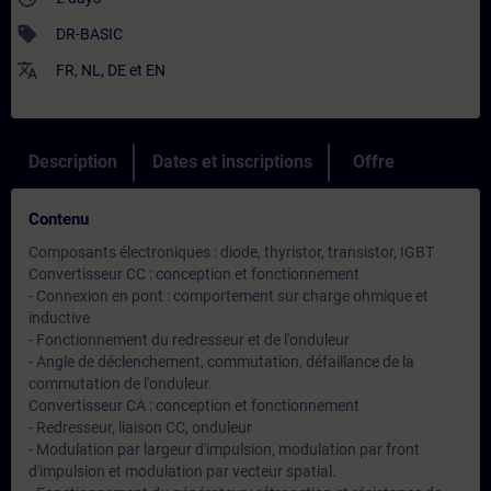
sell
DR-BASIC
translate
FR
,
NL
,
DE
et
EN
Description
Dates et inscriptions
Offre
Contenu
Composants électroniques : diode, thyristor, transistor, IGBT
Convertisseur CC : conception et fonctionnement
- Connexion en pont : comportement sur charge ohmique et
inductive
- Fonctionnement du redresseur et de l'onduleur
- Angle de déclenchement, commutation, défaillance de la
commutation de l'onduleur.
Convertisseur CA : conception et fonctionnement
- Redresseur, liaison CC, onduleur
- Modulation par largeur d'impulsion, modulation par front
d'impulsion et modulation par vecteur spatial.