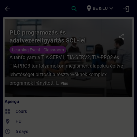
Passer au contenu principal
Page chargée
place
expand_more
arrow_back
search
login
BE & LU
Cours - PLC programozás és adatvezéreltg
PLC programozás és
share
adatvezéreltgyártás SCL-lel
Learning Event - Classroom
A tanfolyam a TIA-SERV1, TIA-SERV2, TIA-PRO2 és
TIA-PRO3 tanfolyamokon megismert alapokra építve
lehetőséget biztosít a résztvevőknek komplex
programok irányított, l...
Plus
Aperçu
widgets
Cours
where_to_vote
HU
access_time
5 days