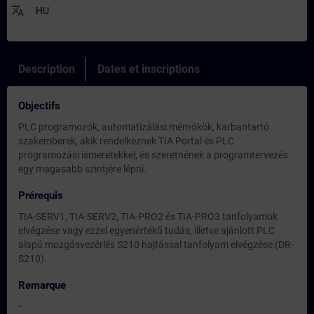
translate
HU
Description
Dates et inscriptions
Objectifs
PLC programozók, automatizálási mérnökök, karbantartó
szakemberek, akik rendelkeznek TIA Portal és PLC
programozási ismeretekkel, és szeretnének a programtervezés
egy magasabb szintjére lépni.
Prérequis
TIA-SERV1, TIA-SERV2, TIA-PRO2 és TIA-PRO3 tanfolyamok
elvégzése vagy ezzel egyenértékű tudás, illetve ajánlott PLC
alapú mozgásvezérlés S210 hajtással tanfolyam elvégzése (DR-
S210).
Remarque
-