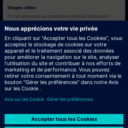
Groupes cibles
PLC programozók, automatizálási mérnökök, karbantartó
szakemberek, akik rendelkeznek TIA Portal és PLC
programozási ismeretekkel, és szeretnének a programtervezés
egy magasabb szintjére lépni.
Dates et inscriptions
Actuellement, aucun événement disponible
Inscrivez-vous sur la liste de demandes et recevez une
notification dès que de nouvelles dates sont disponibles.
Activer le service de notification