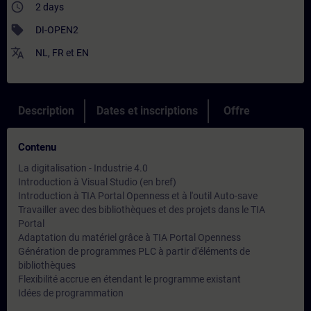
access_time
2 days
sell
DI-OPEN2
translate
NL
,
FR
et
EN
Description
Dates et inscriptions
Offre
Contenu
La digitalisation - Industrie 4.0
Introduction à Visual Studio (en bref)
Introduction à TIA Portal Openness et à l'outil Auto-save
Travailler avec des bibliothèques et des projets dans le TIA
Portal
Adaptation du matériel grâce à TIA Portal Openness
Génération de programmes PLC à partir d'éléments de
bibliothèques
Flexibilité accrue en étendant le programme existant
Idées de programmation