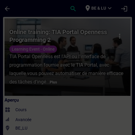
Passer au contenu principal
Page chargée
place
expand_more
arrow_back
search
login
BE & LU
Cours - Online training: TIA Portal Openn
Online training: TIA Portal Openness
more_vert
Programming 2
Learning Event - Online
TIA Portal Openness est l'API ou l'interface de
programmation fournie avec le TIA Portal, avec
laquelle vous pouvez automatiser de manière efficace
des tâches d'ingé...
Plus
Aperçu
widgets
Cours
Avancée
where_to_vote
BE_LU