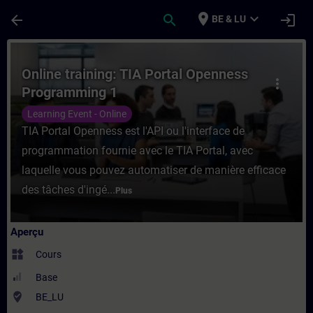
Passer au contenu principal
Page chargée
place
expand_more
arrow_back
search
login
BE & LU
Cours - Online training: TIA Portal Openn
Online training: TIA Portal Openness
more_vert
Programming 1
Learning Event - Online
TIA Portal Openness est l'API ou l'interface de
programmation fournie avec le TIA Portal, avec
laquelle vous pouvez automatiser de manière efficace
des tâches d'ingé...
Plus
Aperçu
widgets
Cours
Base
where_to_vote
BE_LU