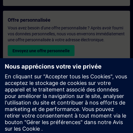
Offre personnalisée
Vous avez besoin d'une offre personnalisée ? Après avoir fourni
vos données personnelles, nous vous enverrons immédiatement
une offre personnalisée à votre adresse électronique.
Envoyez une offre personnelle
Demande de formation exclusive
Veuillez remplir le formulaire ci-dessous si vous souhaitez
obtenir un devis pour une formation exclusive, que ce soit sur
site, en ligne ou dans notre centre de formation SITRAIN. Ce
type de demande convient aux groupes plus importants (6
personnes ou plus). Après avoir fourni vos coordonnées et vos
besoins en matière de formation, vous recevrez un devis de
notre part.
Demander un devis exclusif