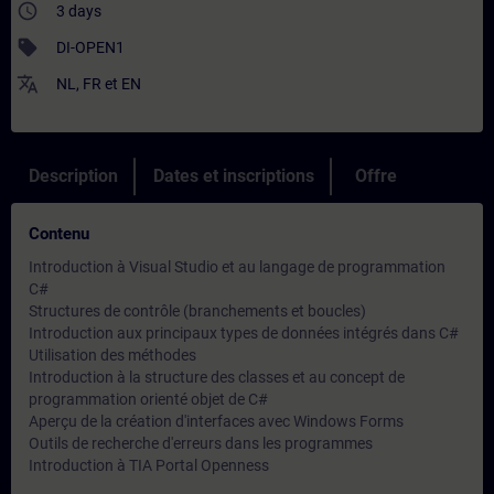
access_time
3 days
sell
DI-OPEN1
translate
NL
,
FR
et
EN
Description
Dates et inscriptions
Offre
Contenu
Introduction à Visual Studio et au langage de programmation
C#
Structures de contrôle (branchements et boucles)
Introduction aux principaux types de données intégrés dans C#
Utilisation des méthodes
Introduction à la structure des classes et au concept de
programmation orienté objet de C#
Aperçu de la création d'interfaces avec Windows Forms
Outils de recherche d'erreurs dans les programmes
Introduction à TIA Portal Openness