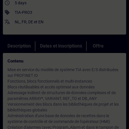
access_time
5 days
sell
TIA-PRO3
translate
NL
,
FR
,
DE
et
EN
Description
Dates et inscriptions
Offre
Contenu
Mise en service du modèle de système TIA avec E/S distribuées
sur PROFINET IO
Fonctions, blocs fonctionnels et multi-instances
Blocs réutilisables et accès optimisé aux données
Adressage indirect de structures de données complexes et de
paramètres ARRAY*, VARIANT, REF_TO et DB_ANY
Versionnement des blocs dans les bibliothèques de projet et les
bibliothèques globales
Administration d'une base de données de recettes dans le
système de contrôle et de commande de l'opérateur (HMI)
Création d'alarmes (avec Program_Alarm et dans le tampon de