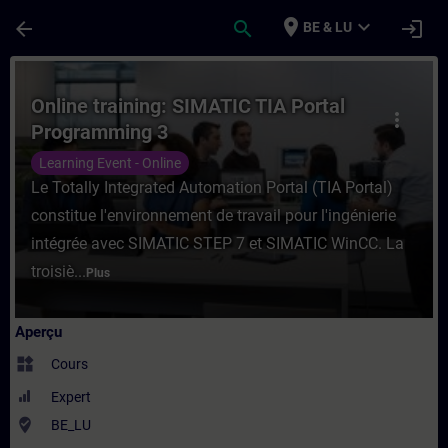
Passer au contenu principal
Page chargée
place
expand_more
arrow_back
search
login
BE & LU
Cours - Online training: SIMATIC TIA Port
Online training: SIMATIC TIA Portal
more_vert
Programming 3
Learning Event - Online
Le Totally Integrated Automation Portal (TIA Portal)
constitue l'environnement de travail pour l'ingénierie
intégrée avec SIMATIC STEP 7 et SIMATIC WinCC. La
troisiè...
Plus
Aperçu
widgets
Cours
Expert
where_to_vote
BE_LU