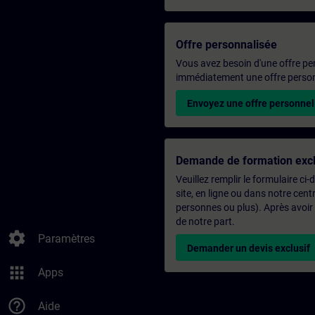
Offre personnalisée
Vous avez besoin d'une offre pe
immédiatement une offre personn
Envoyez une offre personnel
Demande de formation excl
Veuillez remplir le formulaire ci
site, en ligne ou dans notre ce
personnes ou plus). Après avoir
de notre part.
settings
Paramètres
Demander un devis exclusif
apps
Apps
help_outline
Aide