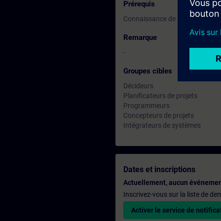
Prérequis
Connaissance de base de SIMATI
Remarque
-
Groupes cibles
Décideurs
Planificateurs de projets
Programmeurs
Concepteurs de projets
Intégrateurs de systèmes
Dates et inscriptions
Actuellement, aucun événemen
Inscrivez-vous sur la liste de d
Activer le service de notifica