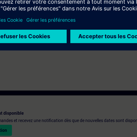
C TIA Portal Step 7 équivalente à TIA-PRO2 ou TIA-SYSUP.
t disponible
emandes et recevez une notification dès que de nouvelles dates sont dispon
tion