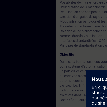
Possibilités de mise en œuvre d
Structuration de la machine/de l
Réutilisation des composants 
Création d'un guide de style et 
Modularisation par blocs et tes
Travailler correctement avec les
Création d'une bibliothèque d'en
Normes dans la visualisation - 
Interfaces standardisées - OPC 
Principes de standardisation d'u
Objectifs
Dans cette formation, nous vous
votre système d'automatisation
En particulier, cela signifie q
efficace vos blocs, templates et
automatiquement. Nous verrons 
d'entreprise. Enfin, vous vous f
La formation se caractérise par 
exercices dans TIA Portal.
Créez dès aujourd'hui les bases 