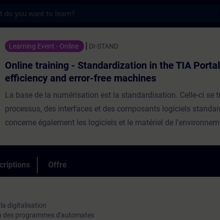
s
ing - Standardization in the TIA Portal for
Learning Event - Online
DI-STAND
Online training - Standardization in the TIA Porta
efficiency and error-free machines
La base de la numérisation est la standardisation. Celle-ci se t
processus, des interfaces et des composants logiciels standard
concerne également les logiciels et le matériel de l'environnem
d'automatisation. La standardisation est un processus continu
vous disposez déjà aujourd'hui de processus, d'interfaces et
logiciels standardisés. Néanmoins, le développement se poursui
criptions
Offre
de nouvelles tendances, telles que la mise en service virtuelle, 
données dans le Cloud et l'exécution automatique des proces
d'automatisation, qui nécessitent des ajustements ou un réal
la digitalisation
on des programmes d'automates
la norme actuelle. Apprenez de Siemens, en tant que fabrican