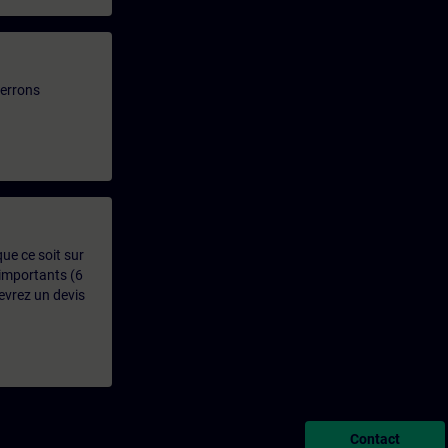
verrons
que ce soit sur
 importants (6
evrez un devis
Contact