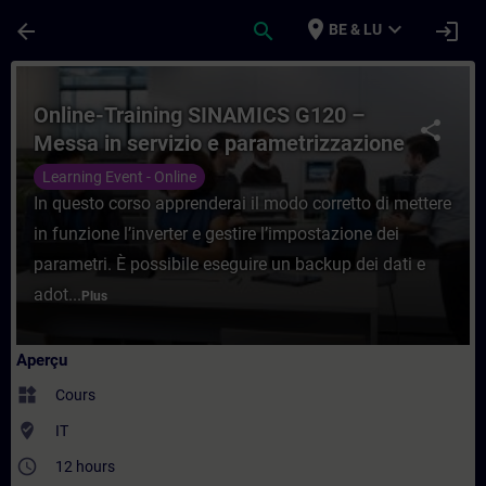
Passer au contenu principal
Page chargée
place
expand_more
arrow_back
search
login
BE & LU
Cours - Online-Training SINAMICS G120 – 
Online-Training SINAMICS G120 –
share
Messa in servizio e parametrizzazione
Learning Event - Online
In questo corso apprenderai il modo corretto di mettere
in funzione l’inverter e gestire l’impostazione dei
parametri. È possibile eseguire un backup dei dati e
adot...
Plus
Aperçu
widgets
Cours
where_to_vote
IT
access_time
12 hours