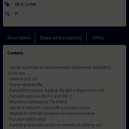
sell
DR-G12-PM
translate
IT
Description
Dates et inscriptions
Offre
Contenu
- Design e principi di funzionamento dell’inverter SINAMICS
G120 con:
- Control Unit CU
- Power Module PM
- Parametrizzazione, backup dei dati e diagnostica con:
- Pannelli operatori BOP-2 and IOP-2
- Startdrive Software in TIA Portal
- Canali di Setpoint e controllo a circuito chiuso
- Segnali di controllo e segnali di interconnessione
- Funzioni dell’inverter
- Esercizi pratici utilizzando un modello di sistema con: