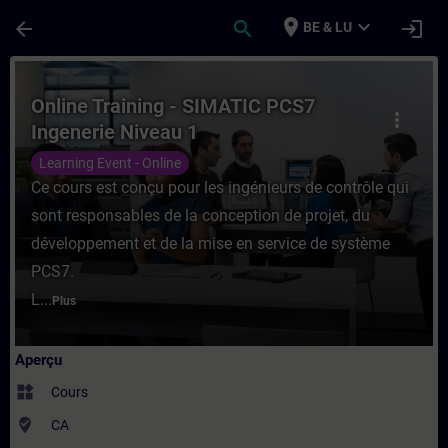
Passer au contenu principal
Page chargée
place
expand_more
arrow_back
search
login
BE & LU
Cours - Online Training - SIMATIC PCS7 In
Online Training - SIMATIC PCS7
more_vert
Ingenerie Niveau 1
Learning Event - Online
Ce cours est conçu pour les ingénieurs de contrôle qui
sont responsables de la conception de projet, du
développement et de la mise en service de système
PCS7.
L...
Plus
Aperçu
widgets
Cours
where_to_vote
CA