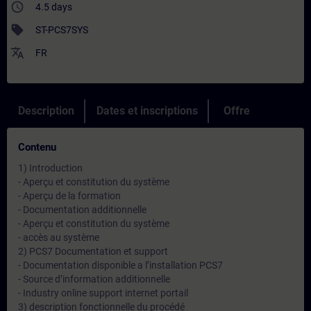
access_time
4.5 days
sell
ST-PCS7SYS
translate
FR
Description
Dates et inscriptions
Offre
Contenu
1) Introduction
- Aperçu et constitution du système
- Aperçu de la formation
- Documentation additionnelle
- Aperçu et constitution du système
- accès au système
2) PCS7 Documentation et support
- Documentation disponible a l’installation PCS7
- Source d’information additionnelle
- Industry online support internet portail
3) description fonctionnelle du procédé