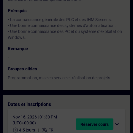
Prérequis
• La connaissance générale des PLC et des IHM Siemens.
• Une bonne connaissance des systèmes d’automatisation.
• Une bonne connaissance des PC et du système d’exploitation
Windows.
Remarque
-
Groupes cibles
Programmation, mise en service et réalisation de projets
Dates et inscriptions
Nov 16, 2026 | 01:30 PM
(UTC+00:00)
expand_more
Réserver cours
schedule
translate
4.5 jours
FR