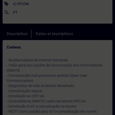
sell
IC-IPCOM
translate
PT
Description
Dates et inscriptions
Contenu
- Noções básicas de Internet Industrial
- Visão geral das opções de comunicação dos Controladores
SIMATIC
- Comunicação com protocolos padrão (Open User
Communication)
- Diagnóstico de rede (incluindo Wireshark)
- Comunicação segura
- Introdução ao OPC UA
- Controladores SIMATIC como servidores OPC UA
- Introdução à IoT e comunicação na nuvem
- MQTT como padrão para IoT e comunicação em nuvem