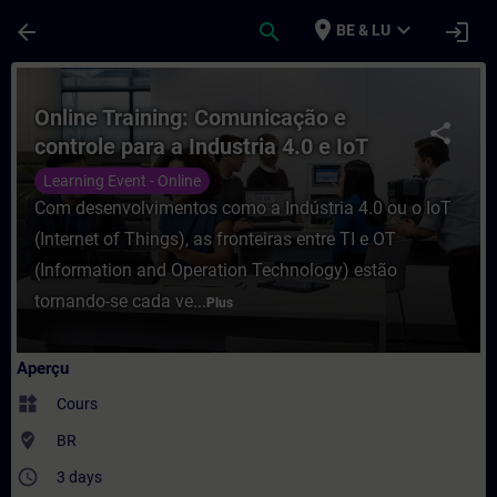
Passer au contenu principal
Page chargée
place
expand_more
arrow_back
search
login
BE & LU
Cours - Online Training: Comunicação e co
Online Training: Comunicação e
share
controle para a Industria 4.0 e IoT
Learning Event - Online
Com desenvolvimentos como a Indústria 4.0 ou o IoT
(Internet of Things), as fronteiras entre TI e OT
(Information and Operation Technology) estão
tornando-se cada ve...
Plus
Aperçu
widgets
Cours
where_to_vote
BR
access_time
3 days