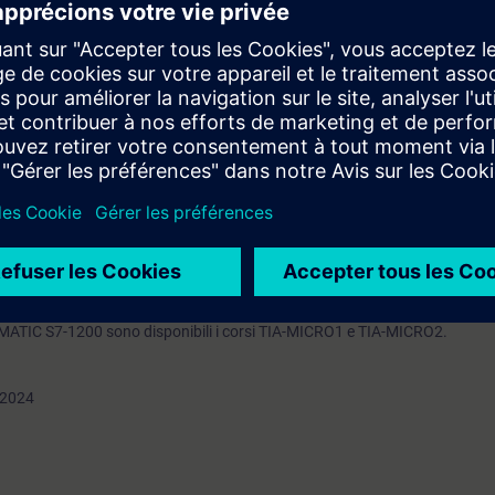
IA Portal
nguaggio di controllo strutturato (SCL)
specifica dei componenti TIA
zione SIMATIC WinCC alle nuove esigenze mediante piccole modifiche o a
conoscenze base dei sistemi di automazione.
e in modalità Virtual Classroom.
he come corso serale: TIA-SERV2/S.
ndire gli argomenti trattati tramite il nostro
SIE-learning 4.0
: SIE-GRAP
ati il sistema di automazione SIMATIC S7-1500 e il software SIMATIC STEP 
IMATIC S7-1200 sono disponibili i corsi TIA-MICRO1 e TIA-MICRO2.
2024