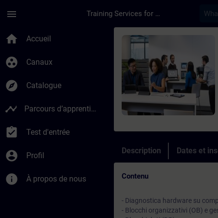
Passer au contenu principal
Page chargée
menu
Training Services for Digital Industries
Cours - Online-Train
home
Accueil
group_work
Canaux
explore
Catalogue
timeline
Parcours d’apprentissage
assignment_turned_in
Test d'entrée
Description
Dates et ins
account_circle
Profil
Contenu
info
À propos de nous
- Diagnostica hardware su comp
- Blocchi organizzativi (OB) e ges