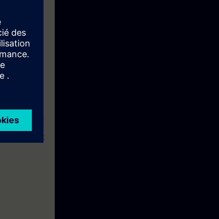
mpliamenti
HCS, SIE-PNBA,
7 (TIA Portal);