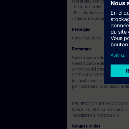
tool di diagnostica integrati in T
- Usare le funzioni di test nel li
- Eseguire la messa in servizio 
- Adattare la propria configura
Prérequis
Corso TIA-SERV1 o equivalenti 
Remarque
Questo corso è disponibile anch
Questo corso è disponibile anc
Al termine del corso puoi approfo
SIE-PNADV, SIE-PNDIAG.
In questo corso vengono utilizz
per il sistema di automazione S
DECRETO ATTUATIVO AGOSTO 
Spesa Trainata Transizione 5.0.
Transizione energetica A.5
Groupes cibles