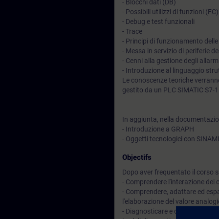
- Blocchi dati (DB)
- Possibili utilizzi di funzioni (F
- Debug e test funzionali
- Trace
- Principi di funzionamento delle
- Messa in servizio di periferie
- Cenni alla gestione degli allar
- Introduzione al linguaggio str
Le conoscenze teoriche verranno
gestito da un PLC SIMATIC S7-
In aggiunta, nella documentazion
- Introduzione a GRAPH
- Oggetti tecnologici con SINA
Objectifs
Dopo aver frequentato il corso sa
- Comprendere l'interazione dei
- Comprendere, adattare ed espa
l'elaborazione del valore analog
- Diagnosticare e correggere si