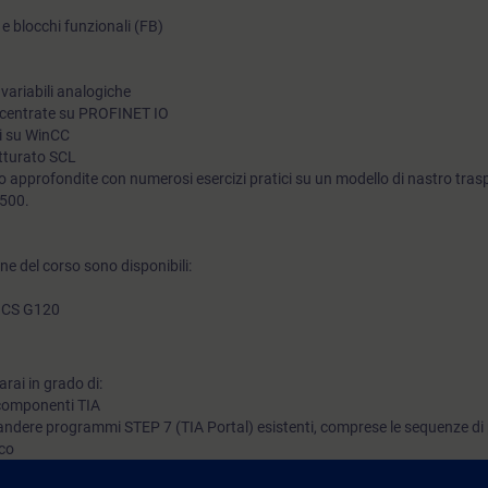
C) e blocchi funzionali (FB)
strutturato), ad implementare un controllo sequenziale in SIM
GRAPH e integrare l'elaborazione del valore analogico. Potrai 
il tuo impianto alle nuove esigenze e ridurre i tempi di fermo 
 variabili analogiche
 decentrate su PROFINET IO
mi su WinCC
utturato SCL
 approfondite con numerosi esercizi pratici su un modello di nastro tras
1500.
e del corso sono disponibili:
MICS G120
rai in grado di:
 componenti TIA
ndere programmi STEP 7 (TIA Portal) esistenti, comprese le sequenze di 
ico
stematicamente errori hardware e software nel sistema di automazione SI