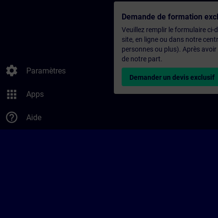
Demande de formation excl
Veuillez remplir le formulaire ci
site, en ligne ou dans notre ce
personnes ou plus). Après avoir
de notre part.
settings
Paramètres
Demander un devis exclusif
apps
Apps
help_outline
Aide