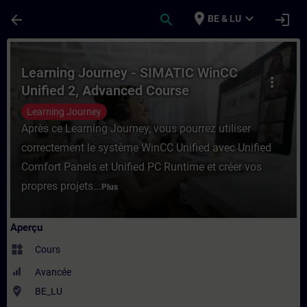
Passer au contenu principal
Page chargée
place
expand_more
arrow_back
search
login
BE & LU
Cours - Learning Journey - SIMATIC WinCC
Learning Journey - SIMATIC WinCC
more_vert
Unified 2, Advanced Course
Learning Journey
Après ce Learning Journey, vous pourrez utiliser
correctement le système WinCC Unified avec Unified
Comfort Panels et Unified PC Runtime et créer vos
propres projets...
Plus
Aperçu
widgets
Cours
Avancée
where_to_vote
BE_LU