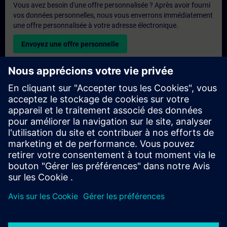
Vous avez besoin d'une offre personnalisée ? Après avoir fourni
vos données personnelles, nous vous enverrons immédiatement
une offre personnalisée à votre adresse électronique.
Envoyez une offre personnelle
Demande de formation exclusive
Veuillez remplir le formulaire ci-dessous si vous souhaitez
obtenir un devis pour une formation exclusive, que ce soit sur
site, en ligne ou dans notre centre de formation SITRAIN. Ce
type de demande convient aux groupes plus importants (6
personnes ou plus). Après avoir fourni vos coordonnées et vos
besoins en matière de formation, vous recevrez un devis de
notre part.
Demander un devis exclusif