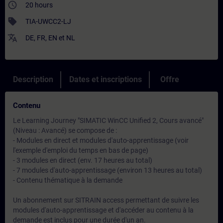
access_time
20 hours
sell
TIA-UWCC2-LJ
translate
DE
,
FR
,
EN
et
NL
Description
Dates et inscriptions
Offre
Contenu
Le Learning Journey "SIMATIC WinCC Unified 2, Cours avancé"
(Niveau : Avancé) se compose de :
- Modules en direct et modules d'auto-apprentissage (voir
l'exemple d'emploi du temps en bas de page)
- 3 modules en direct (env. 17 heures au total)
- 7 modules d'auto-apprentissage (environ 13 heures au total)
- Contenu thématique à la demande
Un abonnement sur SITRAIN access permettant de suivre les
modules d'auto-apprentissage et d'accéder au contenu à la
demande est inclus pour une durée d'un an.