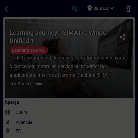
Passer au contenu principal
Page chargée
place
expand_more
arrow_back
search
login
BE & LU
Cours - Learning Journey - SIMATIC WinCC
Learning Journey - SIMATIC WinCC
share
Unified 1
Learning Journey
Cette formation est destinée aux automaticiens ayant
à concevoir, mettre en service ou modifier des
applications Interface Homme Machine (IHM)
con&cced...
Plus
Aperçu
widgets
Cours
Avancée
where_to_vote
FR