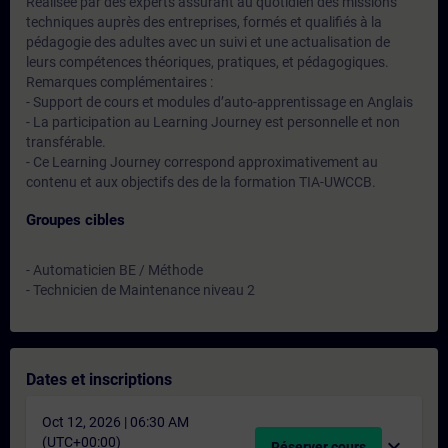
Réalisée par des experts assurant au quotidien des missions
techniques auprès des entreprises, formés et qualifiés à la
pédagogie des adultes avec un suivi et une actualisation de
leurs compétences théoriques, pratiques, et pédagogiques.
Remarques complémentaires :
- Support de cours et modules d’auto-apprentissage en Anglais
- La participation au Learning Journey est personnelle et non
transférable.
- Ce Learning Journey correspond approximativement au
contenu et aux objectifs des de la formation TIA-UWCCB.
Groupes cibles
- Automaticien BE / Méthode
- Technicien de Maintenance niveau 2
Dates et inscriptions
Oct 12, 2026 | 06:30 AM
(UTC+00:00)
expand_more
Réserver cours