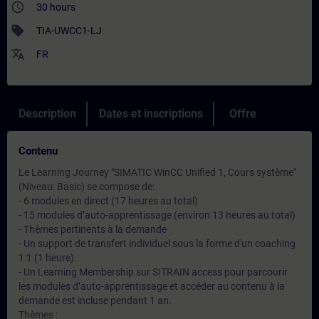
access_time
30 hours
sell
TIA-UWCC1-LJ
translate
FR
Description
Dates et inscriptions
Offre
Contenu
Le Learning Journey "SIMATIC WinCC Unified 1, Cours système"
(Niveau: Basic) se compose de:
- 6 modules en direct (17 heures au total)
- 15 modules d’auto-apprentissage (environ 13 heures au total)
- Thèmes pertinents à la demande
- Un support de transfert individuel sous la forme d'un coaching
1:1 (1 heure).
- Un Learning Membership sur SITRAIN access pour parcourir
les modules d’auto-apprentissage et accéder au contenu à la
demande est incluse pendant 1 an.
Thèmes :