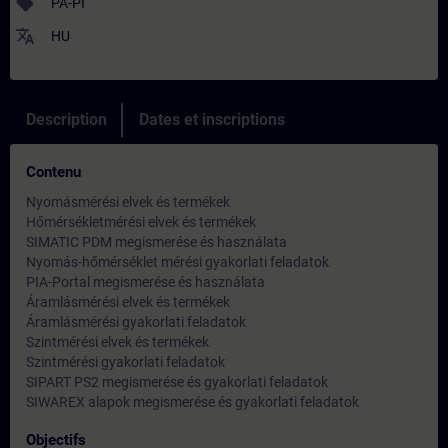
sell
PA-PI
translate
HU
Description
Dates et inscriptions
Contenu
Nyomásmérési elvek és termékek
Hőmérsékletmérési elvek és termékek
SIMATIC PDM megismerése és használata
Nyomás-hőmérséklet mérési gyakorlati feladatok
PIA-Portal megismerése és használata
Áramlásmérési elvek és termékek
Áramlásmérési gyakorlati feladatok
Szintmérési elvek és termékek
Szintmérési gyakorlati feladatok
SIPART PS2 megismerése és gyakorlati feladatok
SIWAREX alapok megismerése és gyakorlati feladatok
Objectifs