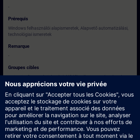
-
Prérequis
Windows felhasználói alapismeretek, Alapvető automatizálási,
technológiai ismeretek
Remarque
-
Groupes cibles
Az ipari műszerezés iránt érdeklődők, villamos szakemberek,
tervezők, üzemeltetők, rendszerintegrátorok, karbantartók,
végfelhasználók.
Dates et inscriptions
Actuellement, aucun événement disponible
Inscrivez-vous sur la liste de demandes et recevez une
notification dès que de nouvelles dates sont disponibles.