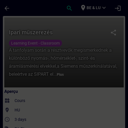
Passer au contenu principal
Page chargée
place
expand_more
arrow_back
search
login
BE & LU
Cours - Ipari műszerezés - Entraînement -
Ipari műszerezés
share
Learning Event - Classroom
A tanfolyam során a résztvevők megismerkednek a
különböző nyomás-, hőmérséklet-, szint- és
áramlásmérési elvekkel,a Siemens műszerkínálatával,
beleértve az SIPART el...
Plus
Aperçu
widgets
Cours
where_to_vote
HU
access_time
3 days