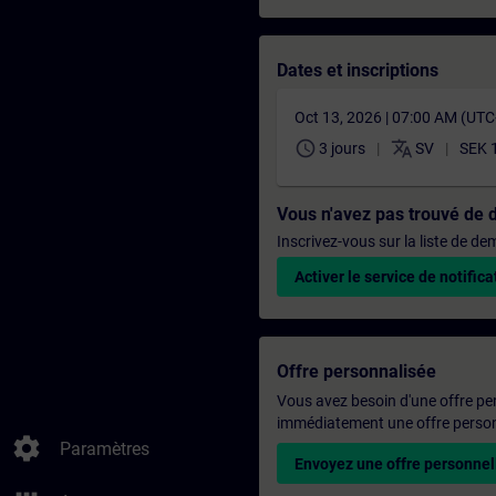
Dates et inscriptions
Oct 13, 2026 | 07:00 AM (UT
schedule
translate
3 jours
SV
SEK 
Vous n'avez pas trouvé de 
Inscrivez-vous sur la liste de d
Activer le service de notifica
Offre personnalisée
Vous avez besoin d'une offre pe
immédiatement une offre personn
settings
Paramètres
Envoyez une offre personnel