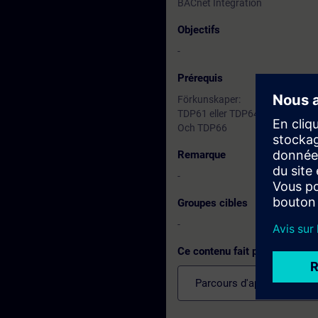
BACnet Integration
Objectifs
-
Prérequis
Förkunskaper:
TDP61 eller TDP64/65
Och TDP66
Remarque
-
Groupes cibles
-
Ce contenu fait partie de
Parcours d'apprentissage