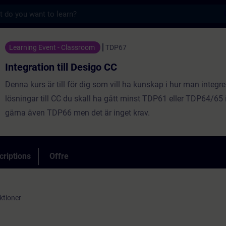
s
till Desigo CC - Entraînement - Formation 
Learning Event - Classroom
TDP67
Integration till Desigo CC
Denna kurs är till för dig som vill ha kunskap i hur man integre
lösningar till CC du skall ha gått minst TDP61 eller TDP64/65
gärna även TDP66 men det är inget krav.
criptions
Offre
ktioner