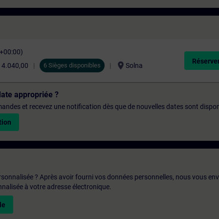
C+00:00)
Réserver
location_on
14.040,00
6 Sièges disponibles
Solna
date appropriée ?
emandes et recevez une notification dès que de nouvelles dates sont dispon
tion
rsonnalisée ? Après avoir fourni vos données personnelles, nous vous en
alisée à votre adresse électronique.
le