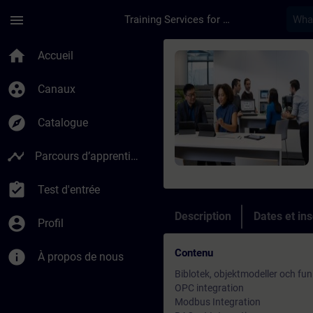
Passer au contenu principal
Page chargée
menu
Training Services for Digital Industries
Cours - Integration 
home
Accueil
group_work
Canaux
explore
Catalogue
timeline
Parcours d’apprentissage
assignment_turned_in
Test d'entrée
Description
Dates et ins
account_circle
Profil
Contenu
info
À propos de nous
Biblotek, objektmodeller och fun
OPC integration
Modbus Integration