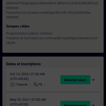
Matériel Pédagogique disponible à distance (à titre indicatif par
binôme) :
Formation sur jumeau numérique Run My Virtual Machine
(RMVM)
Groupes cibles
Programmeurs pièces, Usineurs
Fraiseurs et tourneurs sur commande numérique Siemens One
/828D
Dates et inscriptions
Oct 13, 2026 | 07:00 AM
(UTC+00:00)
expand_more
Réserver cours
schedule
translate
7 heures
FR
May 03, 2027 | 07:00 AM
(UTC+00:00)
expand_more
Réserver cours