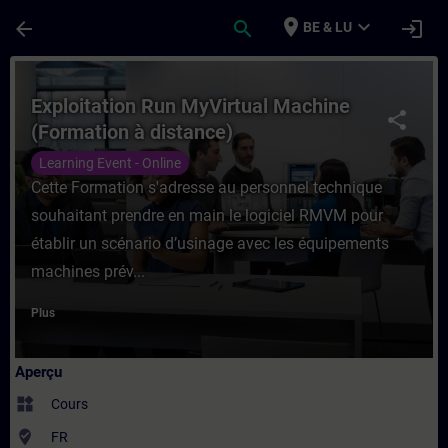
Passer au contenu principal
Page chargée
place
expand_more
arrow_back
search
login
BE & LU
Cours - Exploitation Run MyVirtual Machin
Exploitation Run MyVirtual Machine
share
(Formation à distance)
Learning Event - Online
Cette Formation s'adresse au personnel technique
souhaitant prendre en main le logiciel RMVM pour
établir un scénario d’usinage avec les équipements
machines prév...
Plus
Aperçu
widgets
Cours
where_to_vote
FR