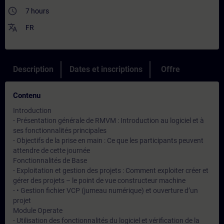
access_time
7 hours
translate
FR
Description
Dates et inscriptions
Offre
Contenu
Introduction
- Présentation générale de RMVM : Introduction au logiciel et à
ses fonctionnalités principales
- Objectifs de la prise en main : Ce que les participants peuvent
attendre de cette journée
Fonctionnalités de Base
- Exploitation et gestion des projets : Comment exploiter créer et
gérer des projets – le point de vue constructeur machine
- • Gestion fichier VCP (jumeau numérique) et ouverture d’un
projet
Module Operate
- Utilisation des fonctionnalités du logiciel et vérification de la