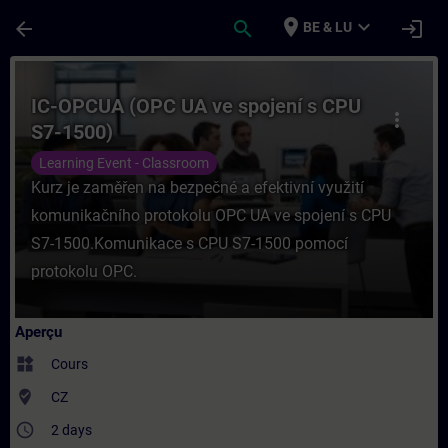
Passer au contenu principal
Page chargée
place
expand_more
arrow_back
search
login
BE & LU
Cours - IC-OPCUA (OPC UA ve spojení s CP
IC-OPCUA (OPC UA ve spojení s CPU
more_vert
S7-1500)
Learning Event - Classroom
Kurz je zaměřen na bezpečné a efektivní využití
komunikačního protokolu OPC UA ve spojení s CPU
S7-1500.Komunikace s CPU S7-1500 pomocí
protokolu OPC.
Aperçu
widgets
Cours
where_to_vote
CZ
access_time
2 days