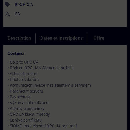
sell
IC-OPCUA
translate
CS
Description
Dates et inscriptions
Offre
Contenu
• Co je to OPC UA
• Přehled OPC UA v Siemens portfoliu
• Adresní prostor
• Přístup k datům
• Komunikační relace mezi klientem a serverem
• Parametry serveru
• Bezpečnost
• Výkon a optimalizace
• Alarmy a podmínky
• OPC UA klient, metody
• Správa certifikátů
• SiOME - modelování OPC UA rozhraní