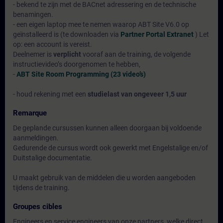
- bekend te zijn met de BACnet adressering en de technische
benamingen.
- een eigen laptop mee te nemen waarop ABT Site V6.0 op
geïnstalleerd is (te downloaden via
Partner Portal Extranet
) Let
op: een account is vereist.
Deelnemer is
verplicht
vooraf aan de training, de volgende
instructievideo’s doorgenomen te hebben,
-
ABT Site Room Programming (23 video’s)
- houd rekening met een
studielast van ongeveer 1,5 uur
Remarque
De geplande cursussen kunnen alleen doorgaan bij voldoende
aanmeldingen.
Gedurende de cursus wordt ook gewerkt met Engelstalige en/of
Duitstalige documentatie.
U maakt gebruik van de middelen die u worden aangeboden
tijdens de training.
Groupes cibles
Engineers en service engineers van onze partners, welke direct