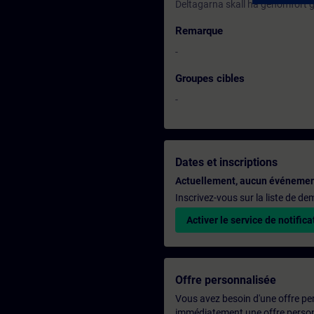
Deltagarna skall ha genomfört
Remarque
-
Groupes cibles
-
Dates et inscriptions
Actuellement, aucun événemen
Inscrivez-vous sur la liste de d
Activer le service de notifica
Offre personnalisée
Vous avez besoin d'une offre pe
immédiatement une offre personn