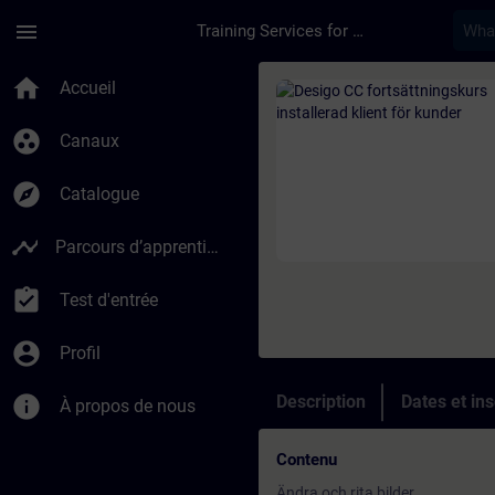
Passer au contenu principal
Page chargée
menu
Training Services for Digital Industries
Cours - Desigo CC fo
home
Accueil
group_work
Canaux
explore
Catalogue
timeline
Parcours d’apprentissage
assignment_turned_in
Test d'entrée
account_circle
Profil
info
Description
Dates et ins
À propos de nous
Contenu
Ändra och rita bilder