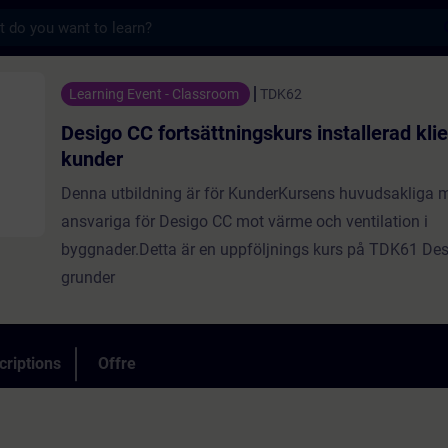
s
rtsättningskurs installerad klient för kun
Learning Event - Classroom
TDK62
Desigo CC fortsättningskurs installerad klie
kunder
Denna utbildning är för KunderKursens huvudsakliga 
ansvariga för Desigo CC mot värme och ventilation i
byggnader.Detta är en uppföljnings kurs på TDK61 De
grunder
criptions
Offre