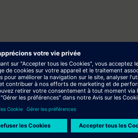
s installerad client
v att
ilder
ionsbeskrivning till flödesbild
rån
igo CC, eller ändra användarrättigheter på befintliga användare
atus i olika anläggningsdelar
oner som du får lära dig på den här fortsättningskursen.