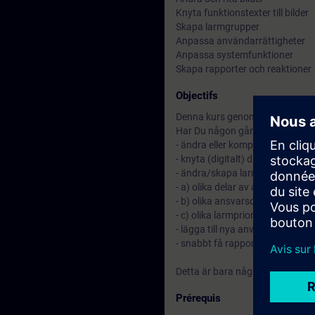
Knyta funktionstexter till bilder
Skapa larmgrupper
Anpassa användarrättigheter
Anpassa systemfunktioner
Skapa rapporter och reaktioner
Objectifs
Denna kurs genomför i Desigo CC
Har Du någon gång haft behov a
- ändra eller komplettera flödesb
- knyta (digitalt) driftkort/funkt
- ändra/skapa larmstyrningar f
- a) olika delar av anläggningen
- b) olika ansvarsområden
- c) olika larmprioriteter
- lägga till nya användare i Des
- snabbt få rapporter om driftst
Detta är bara några av de funkti
Prérequis