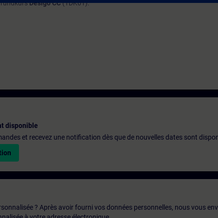
 grundkurs
Desigo CC
(TDK61).
t disponible
emandes et recevez une notification dès que de nouvelles dates sont dispon
tion
rsonnalisée ? Après avoir fourni vos données personnelles, nous vous en
alisée à votre adresse électronique.