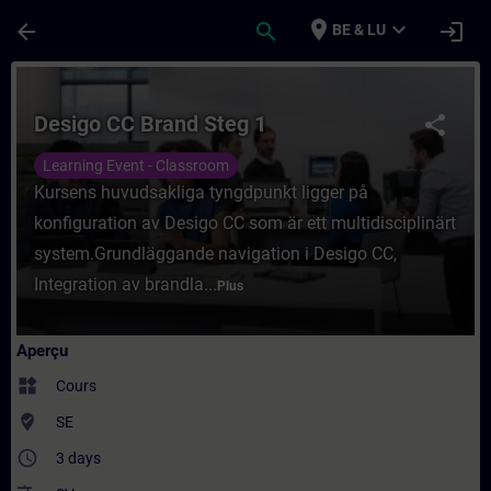
Passer au contenu principal
Page chargée
place
expand_more
arrow_back
search
login
BE & LU
Cours - Desigo CC Brand Steg 1 - Entraîn
Desigo CC Brand Steg 1
share
Learning Event - Classroom
Kursens huvudsakliga tyngdpunkt ligger på
konfiguration av Desigo CC som är ett multidisciplinärt
system.Grundläggande navigation i Desigo CC,
Integration av brandla...
Plus
Aperçu
widgets
Cours
where_to_vote
SE
access_time
3 days