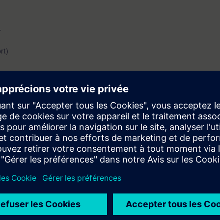
r
rt)
gnen utbildning kunna installera systemet Desigo CC
DP64 eller TDP65)
rt och Säkerhet