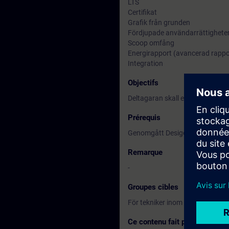
LTS
Certifikat
Grafik från grunden
Fördjupade användarrättighete
Scoop omfång
Energirapport (avancerad rappo
Integration
Objectifs
Deltagaran skall efter genomgå
Prérequis
Genomgått Desigo CC Steg 1 (T
Remarque
-
Groupes cibles
För tekniker inom Brand, Komfo
Ce contenu fait partie de