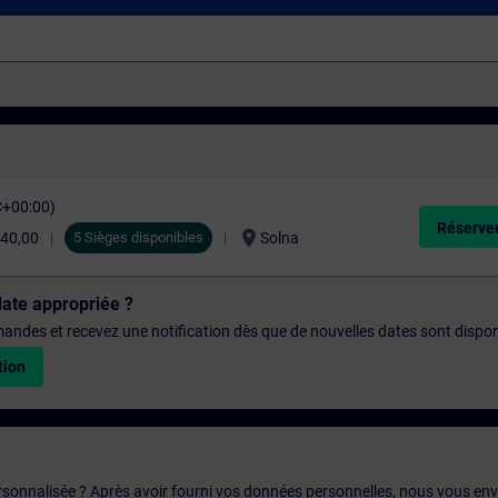
C+00:00)
Réserver
location_on
40,00
5 Sièges disponibles
Solna
date appropriée ?
emandes et recevez une notification dès que de nouvelles dates sont dispon
tion
rsonnalisée ? Après avoir fourni vos données personnelles, nous vous en