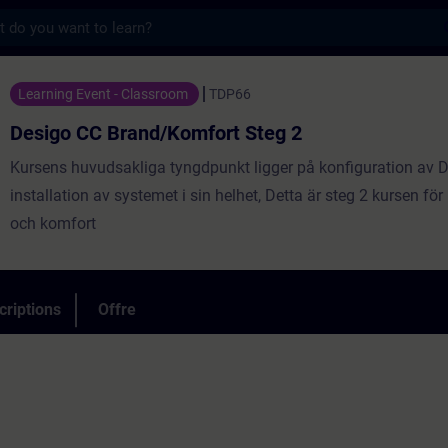
s
rand/Komfort Steg 2 - Entraînement - Form
Learning Event - Classroom
TDP66
Desigo CC Brand/Komfort Steg 2
Kursens huvudsakliga tyngdpunkt ligger på konfiguration av 
installation av systemet i sin helhet, Detta är steg 2 kursen fö
och komfort
criptions
Offre