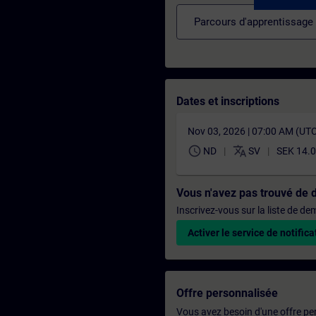
Parcours d'apprentissage
Dates et inscriptions
Nov 03, 2026 | 07:00 AM (UT
schedule
translate
ND
SV
SEK 14.0
Vous n'avez pas trouvé de 
Inscrivez-vous sur la liste de d
Activer le service de notifica
Offre personnalisée
Vous avez besoin d'une offre pe