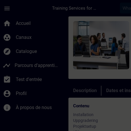
Passer au contenu principal
Page chargée
menu
Training Services for Digital Industries
Cours - Desigo CC B
home
Accueil
group_work
Canaux
explore
Catalogue
timeline
Parcours d’apprentissage
assignment_turned_in
Test d'entrée
Description
Dates et ins
account_circle
Profil
Contenu
info
À propos de nous
Installation
Uppgradering
Projektsetup