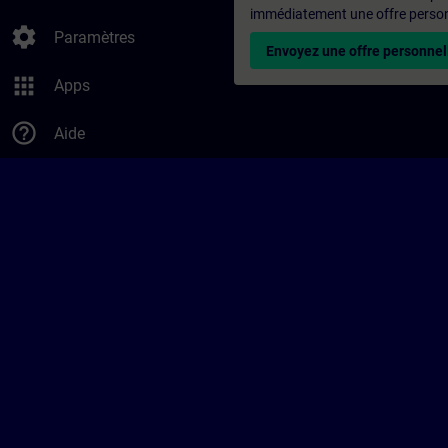
immédiatement une offre personn
settings
Paramètres
Envoyez une offre personnel
apps
Apps
help_outline
Aide