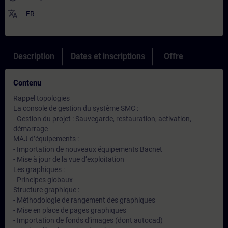
translate
FR
Description
Dates et inscriptions
Offre
Contenu
Rappel topologies
La console de gestion du système SMC :
- Gestion du projet : Sauvegarde, restauration, activation,
démarrage
MAJ d’équipements :
- Importation de nouveaux équipements Bacnet
- Mise à jour de la vue d’exploitation
Les graphiques :
- Principes globaux
Structure graphique :
- Méthodologie de rangement des graphiques
- Mise en place de pages graphiques
- Importation de fonds d’images (dont autocad)