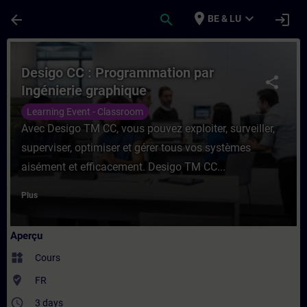
Passer au contenu principal
Page chargée
place
expand_more
arrow_back
search
login
BE & LU
Cours - Desigo CC : Programmation par In
Desigo CC : Programmation par
share
Ingénierie graphique
Learning Event - Classroom
Avec Desigo TM CC, vous pouvez exploiter, surveiller,
superviser, optimiser et gérer tous vos systèmes
aisément et efficacement. Desigo TM CC...
Plus
Aperçu
widgets
Cours
where_to_vote
FR
access_time
3 days