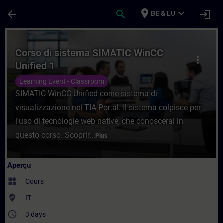
Passer au contenu principal
Page chargée
place
expand_more
arrow_back
search
login
BE & LU
Cours - Corso di sistema SIMATIC WinCC U
Corso di sistema SIMATIC WinCC
more_vert
Unified 1
Learning Event - Classroom
SIMATIC WinCC Unified come sistema di
visualizzazione nel TIA Portal. Il sistema colpisce per
l'uso di tecnologie web native, che conoscerai in
questo corso. Scoprir...
Plus
Aperçu
widgets
Cours
where_to_vote
IT
access_time
3 days