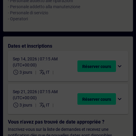
- Personale addetto alle riparazioni
- Personale addetto alla manutenzione
- Personale di servizio
- Operatori
Dates et inscriptions
Sep 14, 2026 | 07:15 AM
(UTC+00:00)
expand_more
Réserver cours
schedule
translate
3 jours
IT
Sep 21, 2026 | 07:15 AM
(UTC+00:00)
expand_more
Réserver cours
schedule
translate
3 jours
IT
Vous n'avez pas trouvé de date appropriée ?
Inscrivez-vous sur la liste de demandes et recevez une
notification dès que de nouvelles dates sont disponibles.