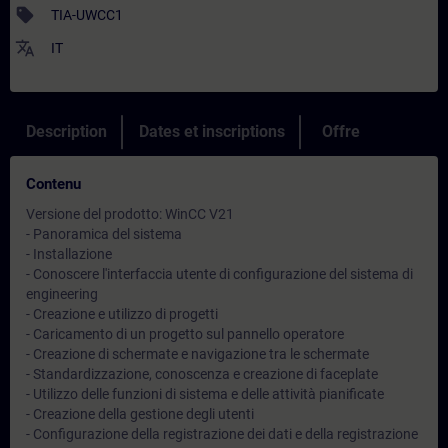
sell
TIA-UWCC1
translate
IT
Description
Dates et inscriptions
Offre
Contenu
Versione del prodotto: WinCC V21
- Panoramica del sistema
- Installazione
- Conoscere l'interfaccia utente di configurazione del sistema di
engineering
- Creazione e utilizzo di progetti
- Caricamento di un progetto sul pannello operatore
- Creazione di schermate e navigazione tra le schermate
- Standardizzazione, conoscenza e creazione di faceplate
- Utilizzo delle funzioni di sistema e delle attività pianificate
- Creazione della gestione degli utenti
- Configurazione della registrazione dei dati e della registrazione