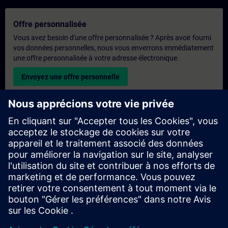
Offre personnalisée
Vous avez besoin d'une offre personnalisée ? Après avoir fourni
vos données personnelles, nous vous enverrons immédiatement
une offre personnalisée à votre adresse électronique.
Envoyez une offre personnelle
Demande de formation exclusive
Veuillez remplir le formulaire ci-dessous si vous souhaitez
obtenir un devis pour une formation exclusive, que ce soit sur
site, en ligne ou dans notre centre de formation SITRAIN. Ce
type de demande convient aux groupes plus importants (6
personnes ou plus). Après avoir fourni vos coordonnées et vos
besoins en matière de formation, vous recevrez un devis de
notre part.
Demander un devis exclusif