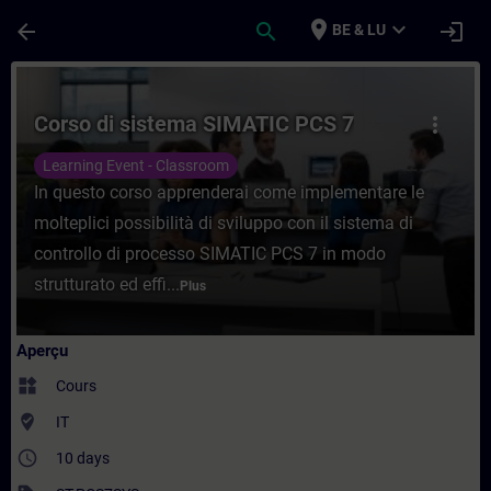
Passer au contenu principal
Page chargée
place
expand_more
arrow_back
search
login
BE & LU
Cours - Corso di sistema SIMATIC PCS 7 -
Corso di sistema SIMATIC PCS 7
more_vert
Learning Event - Classroom
In questo corso apprenderai come implementare le
molteplici possibilità di sviluppo con il sistema di
controllo di processo SIMATIC PCS 7 in modo
strutturato ed effi...
Plus
Aperçu
widgets
Cours
where_to_vote
IT
access_time
10 days