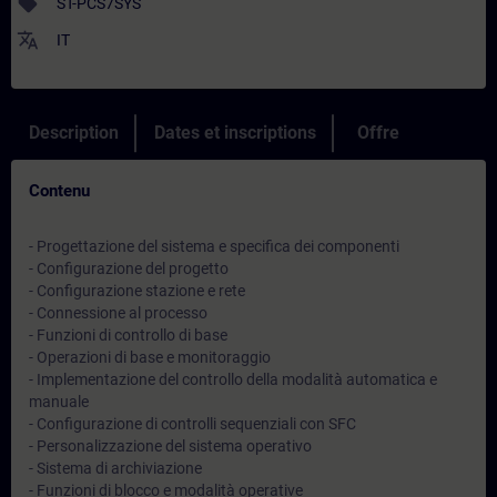
sell
ST-PCS7SYS
translate
IT
Description
Dates et inscriptions
Offre
Contenu
- Progettazione del sistema e specifica dei componenti
- Configurazione del progetto
- Configurazione stazione e rete
- Connessione al processo
- Funzioni di controllo di base
- Operazioni di base e monitoraggio
- Implementazione del controllo della modalità automatica e
manuale
- Configurazione di controlli sequenziali con SFC
- Personalizzazione del sistema operativo
- Sistema di archiviazione
- Funzioni di blocco e modalità operative