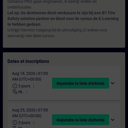
Cerberus PRO gaan engineeren, in bedrijf stellen en
onderhouden.
Let op: De deelnemer dient werkzaam te zijn bij een BT Fire
Safety solution partner en dient voor de cursus de E-Learning
te hebben gedaan.
U krijgt hiervoor toegang bij de uitnodiging (2 weken voor
aanvang) van deze cursus.
Dates et inscriptions
Aug 18, 2026 | 07:00
AM (UTC+00:00)
expand_more
Rejoindre la liste d'attente
schedule
3 jours
translate
NL
Aug 25, 2026 | 07:00
AM (UTC+00:00)
expand_more
Rejoindre la liste d'attente
schedule
3 jours