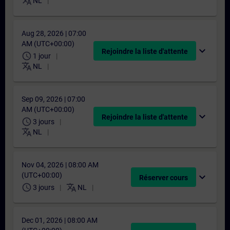
translate
NL
Aug 28, 2026 | 07:00
AM (UTC+00:00)
expand_more
Rejoindre la liste d'attente
schedule
1 jour
translate
NL
Sep 09, 2026 | 07:00
AM (UTC+00:00)
expand_more
Rejoindre la liste d'attente
schedule
3 jours
translate
NL
Nov 04, 2026 | 08:00 AM
(UTC+00:00)
expand_more
Réserver cours
schedule
translate
3 jours
NL
Dec 01, 2026 | 08:00 AM