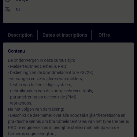
translate
NL
Description
Dates et inscriptions
Offre
Contenu
De onderwerpen in deze cursus zijn:
- Meldertechniek Cerberus PRO;
- bediening van de brandmeldcentrale FS72X;
- vervangen en verwijderen van melders;
- testen van het volledige systeem;
- gebruikmaken van de voorgeschreven tools;
- parametrering op de centrale (PMI);
- workshops.
Na het volgen van de training:
- Beschikt de deelnemer over alle noodzakelijke theoretische en
praktische kennis om brandmeldcentrales van het type Cerberus
PRO te engineeren en in bedrijf te stellen met behulp van de
Cerberus engineeringtool;