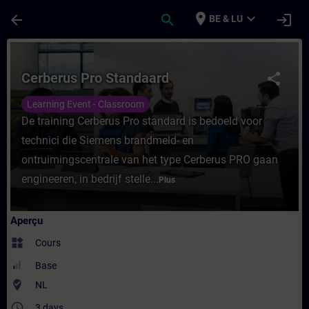
Passer au contenu principal
Page chargée
place
expand_more
arrow_back
search
login
BE & LU
Cours - Cerberus Pro Standaard - Entraîn
Cerberus Pro Standaard
share
Learning Event - Classroom
De training Cerberus Pro standard is bedoeld voor
technici die Siemens brandmeld- en
ontruimingscentrale van het type Cerberus PRO gaan
engineeren, in bedrijf stelle...
Plus
Aperçu
widgets
Cours
Base
where_to_vote
NL
access_time
3 days