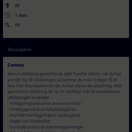
where_to_vote
SE
access_time
1 days
translate
SV
Description
Contenu
Denna utbildning genomför du själv framför datorn, när du har
anmält dig till utbildningen så kommer du inom 5 dagar få en
länk från Brandsektionen där du kan starta din utbildning, efter
genomförd utbildning får du ett certifikat från Brandsektionen
Utbildningen innehåller
- Anläggningsskötarens ansvarsområde
- Förebyggande brandskyddsåtgärder
- Brandlarmanläggningens uppbyggnad
- Regler och föreskrifter
- Kontrolljournal och orienteringsövningar