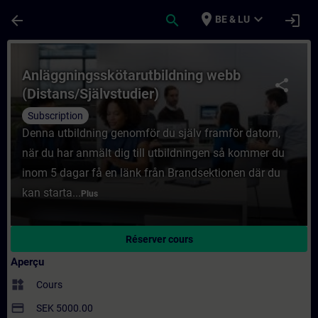
Passer au contenu principal
Page chargée
place
expand_more
arrow_back
search
login
BE & LU
Cours - Anläggningsskötarutbildning webb 
Anläggningsskötarutbildning webb
share
(Distans/Självstudier)
Subscription
Denna utbildning genomför du själv framför datorn,
när du har anmält dig till utbildningen så kommer du
inom 5 dagar få en länk från Brandsektionen där du
kan starta...
Plus
Réserver cours
Aperçu
widgets
Cours
payment
SEK 5000.00