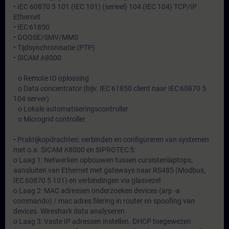
• IEC 60870 5 101 (IEC 101) (serieel) 104 (IEC 104) TCP/IP
Ethernet
• IEC 61850
• GOOSE/SMV/MMS
• Tijdsynchronisatie (PTP)
• SICAM A8000
o Remote IO oplossing
o Data concentrator (bijv. IEC 61850 client naar IEC 60870 5
104 server)
o Lokale automatiseringscontroller
o Microgrid controller
• Praktijkopdrachten: verbinden en configureren van systemen
met o.a. SICAM A8000 en SIPROTEC 5:
o Laag 1: Netwerken opbouwen tussen cursistenlaptops;
aansluiten van Ethernet met gateways naar RS485 (Modbus,
IEC 60870 5 101) en verbindingen via glasvezel
o Laag 2: MAC adressen onderzoeken devices (arp -a
commando) / mac adres filering in router en spoofing van
devices. Wireshark data analyseren
o Laag 3: Vaste IP adressen instellen. DHCP toegewezen