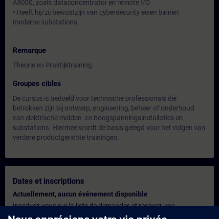
A8000, zoals dataconcentrator en remote I/O
• Heeft hij/zij bewustzijn van cybersecurity eisen binnen
moderne substations
Remarque
Theorie en Praktijktraining.
Groupes cibles
De cursus is bedoeld voor technische professionals die
betrokken zijn bij ontwerp, engineering, beheer of onderhoud
van elektrische midden- en hoogspanningsinstallaties en
substations. Hiermee wordt de basis gelegd voor het volgen van
verdere productgerichte trainingen.
Dates et inscriptions
Actuellement, aucun événement disponible
Inscrivez-vous sur la liste de demandes et recevez une
notification dès que de nouvelles dates sont disponibles.