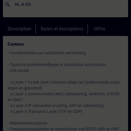
translate
NL
et
EN
Description
Dates et inscriptions
Offre
Contenu
• Fundamentals van substation networking
• Typische problemstellingen in substation automation
• OSI-model,
o Layer-1 Fysiek (met concrete uitleg van fysieke media zoals
koper en glasvezel)
o Layer 2 communicatie (MAC adressering, switches, GOOSE
en SMV)
o Layer 3 IP netwerken (routing, ARP en subnetting)
o Layer-4 Transport Layer (TCP en UDP)
• Netwerkredundantie
• Toepassingsgebieden en beperkingen van RSTP, HSR en PRP