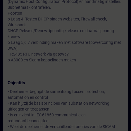
(Dynamic Host Configuration Protocol) en handmatig instellen.
Subnetmask ontrafelen.
Poorten
o Laag 4: Testen DHCP pingen websites, Firewall check,
Wireshark
DHCP Release/Renew: ipconfig /release en daarna ipconfig
/renew
o Laag 5,6,7 verbinding maken met software (powerconfig met
3WA)
RS485 RTU netwerk via gateway
o A8000 en Sicam koppelingen maken
Objectifs
• Deelnemer begrijpt de samenhang tussen protection,
automation en control
• Kan hij/zij de basisprincipes van substation networking
uitleggen en toepassen
• Is er inzicht in IEC 61850 communicatie en
redundantieconcepten
• Weet de deelnemer de verschillende functies van de SICAM