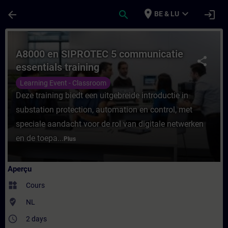
Passer au contenu principal
Page chargée
place
expand_more
arrow_back
search
login
BE & LU
Cours - A8000 en SIPROTEC 5 communicatie
A8000 en SIPROTEC 5 communicatie
share
essentials training
Learning Event - Classroom
Deze training biedt een uitgebreide introductie in
substation protection, automation en control, met
speciale aandacht voor de rol van digitale netwerken
en de toepa...
Plus
Aperçu
widgets
Cours
where_to_vote
NL
access_time
2 days