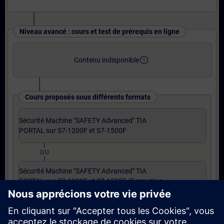
Niveau avancé : cours et test de prérequis en ligne
error_outline
Contenu indisponible
Cours proposés sous différents formats
Sécurité Machine "SAFETY Advanced" TIA
PORTAL sur S7-1200F et S7-1500F
OU
Sécurité Machine "SAFETY Advanced" TIA
PORTAL sur S7-1200F et S7-1500F (Formation
à distance)