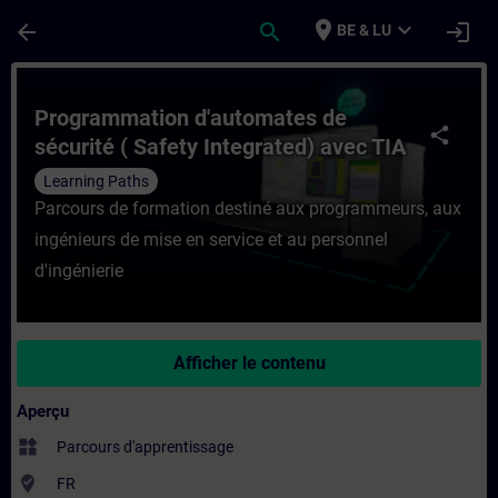
Passer au contenu principal
Page chargée
place
expand_more
arrow_back
search
login
BE & LU
Cours - Programmation d'automates de sécu
Programmation d'automates de
share
sécurité ( Safety Integrated) avec TIA
Portal
Learning Paths
Parcours de formation destiné aux programmeurs, aux
ingénieurs de mise en service et au personnel
d'ingénierie
Afficher le contenu
Aperçu
widgets
Parcours d'apprentissage
where_to_vote
FR