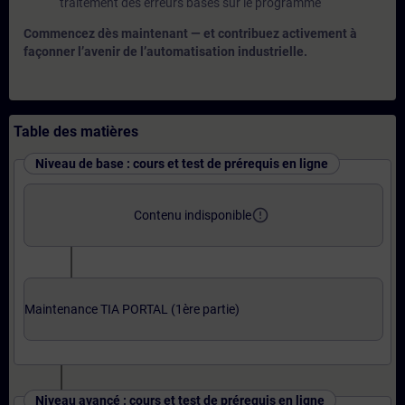
traitement des erreurs basés sur le programme
Commencez dès maintenant — et contribuez activement à
façonner l’avenir de l’automatisation industrielle.
Table des matières
Niveau de base : cours et test de prérequis en ligne
error_outline
Contenu indisponible
Maintenance TIA PORTAL (1ère partie)
Niveau avancé : cours et test de prérequis en ligne