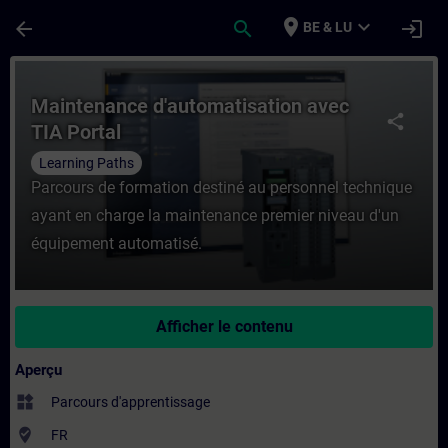
Passer au contenu principal
Page chargée
place
expand_more
arrow_back
search
login
BE & LU
Cours - Maintenance d'automatisation ave
Maintenance d'automatisation avec
share
TIA Portal
Learning Paths
Parcours de formation destiné au personnel technique
ayant en charge la maintenance premier niveau d'un
équipement automatisé.
Afficher le contenu
Aperçu
widgets
Parcours d'apprentissage
where_to_vote
FR