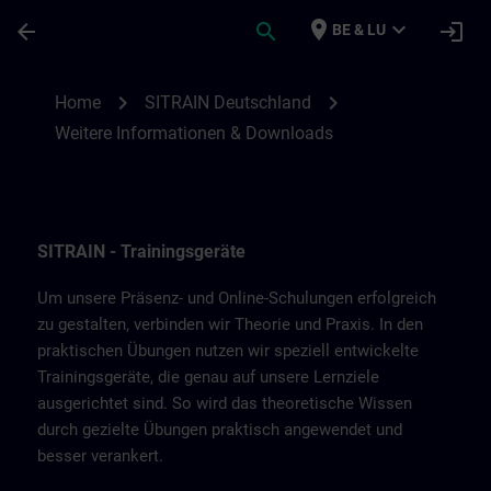
Skip To Main Content
Page Loaded
place
expand_more
arrow_back
search
login
BE & LU
Weitere Informationen & Downloads von 
chevron_right
chevron_right
Home
SITRAIN Deutschland
Weitere Informationen & Downloads
SITRAIN - Trainingsgeräte
Um unsere Präsenz- und Online-Schulungen erfolgreich
zu gestalten, verbinden wir Theorie und Praxis. In den
praktischen Übungen nutzen wir speziell entwickelte
Trainingsgeräte, die genau auf unsere Lernziele
ausgerichtet sind. So wird das theoretische Wissen
durch gezielte Übungen praktisch angewendet und
besser verankert.