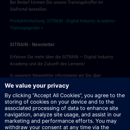
Bei Bedarf können Sie unsere Trainingskoffer im
SiePortal bestellen.
Produktmitteilung: SITRAIN - Digital Industry Academy -
Trainingsgeräte >
SITRAIN - Newsletter
Erfahren Sie mehr über die SITRAIN — Digital Industry
Academy und die Zukunft des Lernens!
In unserem Newsletter informieren wir Sie über
Neuigkeiten und Trends, Erfolgsgeschichten sowie
aktuelle Angebote und Kurse.
Abonnieren Sie noch heute unseren Newsletter und
bleiben Sie auf dem Laufenden!
(Nur auf Deutsch verfügbar.)
Newsletter abonnieren >