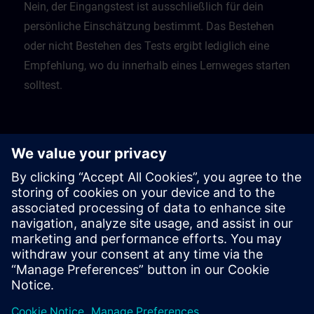
Nein, der Eingangstest ist ausschließlich für dein
persönliche Einschätzung bestimmt. Das Bestehen
oder nicht Bestehen des Tests ergibt lediglich eine
Empfehlung, wo du innerhalb eines Lernweges starten
solltest.
Was soll ich tun, wenn ich einen Test nicht
bestanden habe?
Die Tests geben dir dann eine Empfehlung, mit
welchem vorgeschaltetem Kurs du dein Lernen
beginnen solltest.