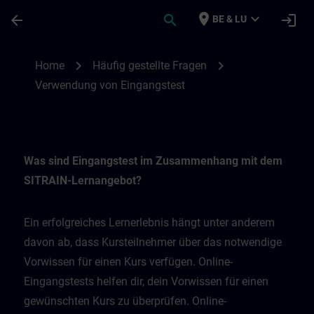
Skip To Main Content
Page Loaded
place
expand_more
arrow_back
search
login
BE & LU
Verwendung von Eingangstest | SITRAIN
chevron_right
chevron_right
Home
Häufig gestellte Fragen
Verwendung von Eingangstest
Was sind Eingangstest im Zusammenhang mit dem
SITRAIN-Lernangebot?
Ein erfolgreiches Lernerlebnis hängt unter anderem
davon ab, dass Kursteilnehmer über das notwendige
Vorwissen für einen Kurs verfügen. Online-
Eingangstests helfen dir, dein Vorwissen für einen
gewünschten Kurs zu überprüfen. Online-