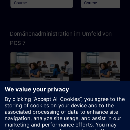
Course
Course
Domänenadministration im Umfeld von
PCS 7
40h
Einsatz eines Active
Einsatz eines Active
Directory (Domäne) im PCS
Directory (Domäne) im
7 / WinCC-Umfeld (Präsenz-
7 / WinCC-Umfeld (Onl
Training)
Training)