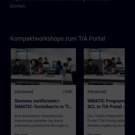
können.
Kompaktworkshops zum TIA Portal
Advanced
104h
Advanced
Siemens zertifizierte/r
SIMATIC Programmiere
SIMATIC-Techniker/in in TIA
SCL in TIA Portal -
Portal / kompakt (Präsenz-
KombiKurs SCL1+2
Ihre erworbenen theoretischen
Das Totally Integrated Autom
Test)
(Präsenz-Training)
Kenntnisse vertiefen Sie durch
Portal (TIA Portal) bildet die
zahlreiche, praktische Übungen an
Arbeitsumgebung für ein
einem SIMATIC Anlagenmodell, an
durchgängiges Engineering m
Course
Course