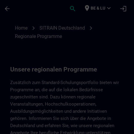
Skip To Main Content
Page Loaded
place
expand_more
arrow_back
search
login
BE & LU
Regionale Programme von SITRAIN Deuts
chevron_right
chevron_right
Home
SITRAIN Deutschland
Regionale Programme
Unsere regionalen Programme
Zusätzlich zum Standard-Schulungsportfolio bieten wir
Programme an, die auf die lokalen Bedürfnisse
zugeschnitten sind. Dazu können regionale
Veranstaltungen, Hochschulkooperationen,
Ausbildungsmöglichkeiten und andere Initiativen
gehören. Informieren Sie sich über die Angebote in
Deutschland und erfahren Sie, wie unsere regionalen
Angebote Ihre berufliche Entwicklung unterstützen