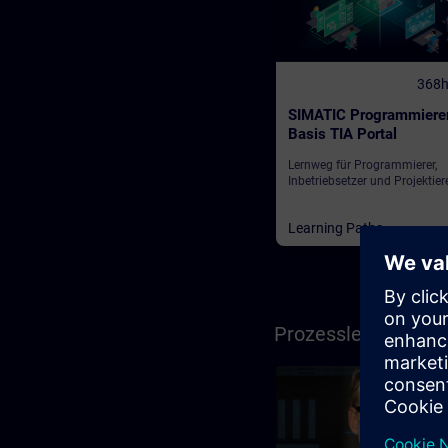
368
SIMATIC Programmiere
Basis TIA Portal
Lernweg für Programmierer,
Inbetriebsetzer und Projektier
Learning Paths
Prozessleittechnik