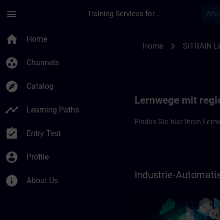
Skip To Main Content
Page Loaded
menu
Training Services for Digital Industries
Lernwege in Deutsch
home
Home
chevron_right
Home
SITRAIN L
group_work
Channels
explore
Catalog
Lernwege mit regi
timeline
Learning Paths
Finden Sie hier Ihren Lern
assignment_turned_in
Entry Test
account_circle
Profile
Industrie-Automat
info
About Us