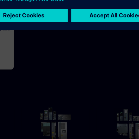
h 30m
g und