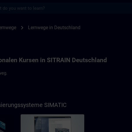
s
land | SITRAIN
chevron_right
ernwege
Lernwege in Deutschland
onalen Kursen in SITRAIN Deutschland
weg.
isierungssysteme SIMATIC