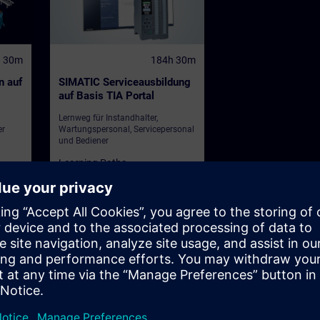
h 30m
184h 30m
n auf
SIMATIC Serviceausbildung
auf Basis TIA Portal
Lernweg für Instandhalter,
er
Wartungspersonal, Servicepersonal
und Bediener
Learning Paths