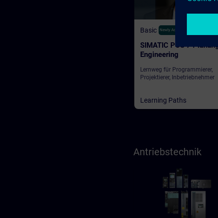
Basic
350
Newly Added
SIMATIC PCS 7 Planun
Engineering
Lernweg für Programmierer,
Projektierer, Inbetriebnehmer
Learning Paths
Antriebstechnik