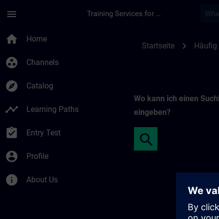
Skip To Main Content
Page Loaded
menu
Training Services for Digital Industries
Freie Suche | SITRA
home
Home
chevron_right
Startseite
Häufig 
group_work
Channels
explore
Catalog
Wo kann ich einen Such
timeline
Learning Paths
eingeben?
assignment_turned_in
Entry Test
account_circle
Profile
info
About Us