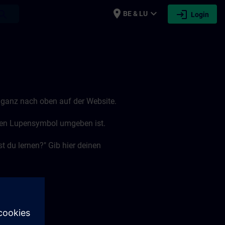
place
expand_more
login
earch
BE & LU
Login
le ganz nach oben auf der Website.
ünen Lupensymbol umgeben ist.
t du lernen?" Gib hier deinen
.