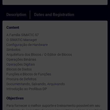
Description
Dates and Registration
Content
A Família SIMATIC S7
O SIMATIC Manager
Configuração de Hardware
Símbolos
Arquitetura dos Blocos / O Editor de Blocos
Operações Binárias
Operações Digitais
Blocos de Dados
Funções e Blocos de Funções
Procura de Defeitos
Documentando, Salvando, Arquivando
Introdução ao Profibus DP
Objectives
Para fornecer o melhor suporte e treinamento possível em seu